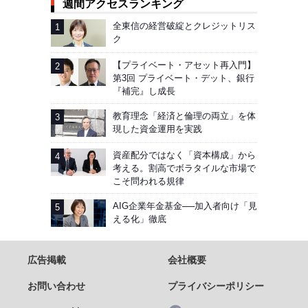
週間アクセスランキング
全東信の経営破綻とクレジットリス
ク
【プライベート・アセット再入門】
第3回 プライベート・デット、銀行
『補完』し成長
教育理念「経済と倫理の両立」を体
現した資金運用を実践
資産配分ではなく「資本構成」から
考える。割高でボラタイルな市場で
こそ問われる規律
AIG企業年金基金──加入者向け「見
える化」徹底
広告掲載
会社概要
お問い合わせ
プライバシーポリシー