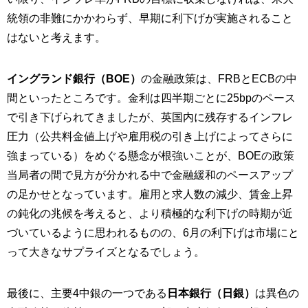
統領の非難にかかわらず、早期に利下げが実施されること
はないと考えます。
イングランド銀行（BOE）
の金融政策は、FRBとECBの中
間といったところです。金利は四半期ごとに25bpのペース
で引き下げられてきましたが、英国内に残存するインフレ
圧力（公共料金値上げや雇用税の引き上げによってさらに
強まっている）をめぐる懸念が根強いことが、BOEの政策
当局者の間で見方が分かれる中で金融緩和のペースアップ
の足かせとなっています。雇用と求人数の減少、賃金上昇
の鈍化の兆候を考えると、より積極的な利下げの時期が近
づいているように思われるものの、6月の利下げは市場にと
って大きなサプライズとなるでしょう。
最後に、主要4中銀の一つである
日本銀行（日銀）
は異色の