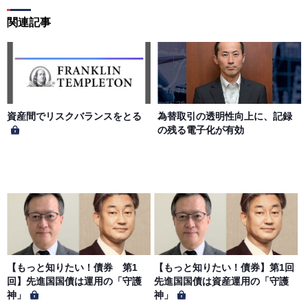
関連記事
第５条（著作権）
本サイトに掲載された情報、写真、その他の著作物は、当
社もしくは著作物の著作者または著作権者に帰属するもの
とします。会員は、当社著作物について複製、転用、公衆
送信、譲渡、翻案および翻訳などの著作権、商標権などを
侵害する行為を行ってはならないものとします。
資産間でリスクバランスをとる
為替取引の透明性向上に、記録
の残る電子化が有効
第６条（サービス内容の停止・変更）
当社は、一定の予告期間をもって本サイトのサービス停止
を行う場合があります。 会員への事前通知、承諾なしに本
サイトのサービス内容を変更する場合があります。
第７条（個人情報の取扱い）
当社は、会員の個人情報を別途オンライン上に掲示する
【もっと知りたい！債券 第1
【もっと知りたい！債券】第1回
「プライバシーポリシー」に基づき、適切に取り扱うもの
回】先進国国債は運用の「守護
先進国国債は資産運用の「守護
とします。
神」
神」