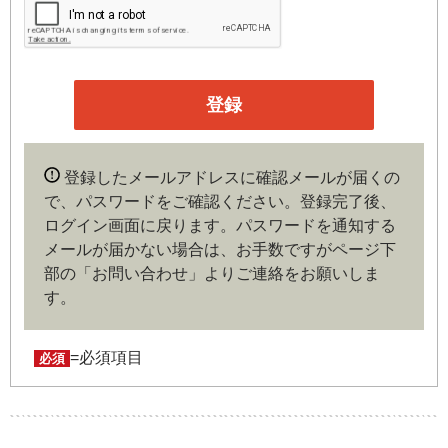
第３条（会員）
本サイトの会員は、機関投資家や金融機関の役職員、事業
会社の経営者・財務担当者、その他金融ビジネスに携わる
企業や官公庁、研究機関などの役職員、もしくは専門家の
いずれかに該当していることを条件とし、登録の申し込み
を行うには、当社が入会を承諾した時点で、本会員規約の
内容に同意したものとみなします。なお、申込に際し虚偽
登録したメールアドレスに確認メールが届くの
の内容がある場合や本規約に違反するおそれがある場合に
で、パスワードをご確認ください。登録完了後、
は、当社は会員登録を拒否もしくは抹消することができま
ログイン画面に戻ります。
パスワードを通知する
す。
メールが届かない場合は、お手数ですがページ下
部の「お問い合わせ」よりご連絡をお願いしま
第４条（ユーザー名とパスワードの管理）
す。
ユーザー名およびパスワードの利用、管理は会員の自己責
任において行うものとします。会員は、ユーザー名および
パスワードの第三者への漏洩、利用許諾、貸与、譲渡、名
=必須項目
必須
義変更、売買、その他の担保に供するなどの行為をしては
ならないものとします。ユーザー名およびパスワードの使
用によって生じた損害の責任は、会員が負うものとし、当
社は一切の責任を負わないものとします。