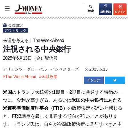
検索
新規登録
ログイン
会員限定
アウトルック
来週を考える｜The Week Ahead
注視される中央銀行
2025年6月13日（金）配信号
アリアンツ・グローバル・インベスターズ
2025.6.13
#
The Week Ahead
#
金融政策
シェア
米国
のトランプ大統領の1期目・2期目に共通する特徴の一
つに、金利が高すぎる、あるいは
米国の中央銀行にあたる
米連邦準備制度理事会（FRB）
の政策決定が遅いと感じる
と、FRB議長を厳しく非難する傾向が強いことがありま
す。トランプ氏は、自らが金融政策決定に関与すべきと主