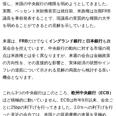
張し、米国の中央銀行の権限を弱めようとしてきました。
実際、ベッセント米財務長官は就任前、米政権は次期FRB
議長を事前発表することで、現議長の実質的な権限の大半
を弱めることができるとの見解を示していました。
来週は、
FRB
だけでなく
イングランド銀行
と
日本銀行
も政
策会合を控えています。中央銀行の動向に対する市場の視
点は米政権とは全く異なりますが、来週の会合は金融政策
の方向性を、その直接的な影響と、実体経済の状態やイン
フレの道筋について示される見解の両面から検討する良い
機会となります。
これら3つの中央銀行はこのところ、
欧州中央銀行（ECB）
ほど積極的に動いていません。ECBは昨年9月以来、会合ご
とに25bpの利下げを行ってきました。2.0％への利下げを行
った直近の会合では、米国との貿易摩擦の進展を見極め、