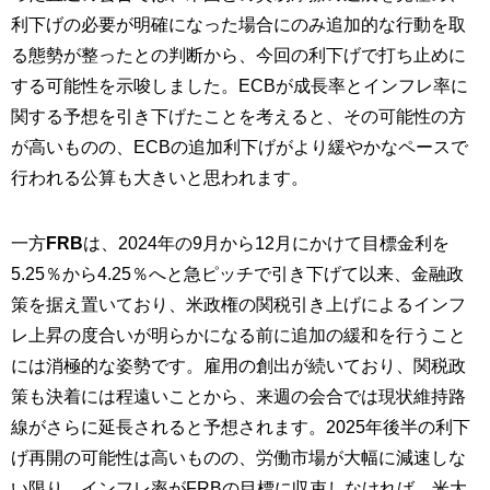
利下げの必要が明確になった場合にのみ追加的な行動を取
る態勢が整ったとの判断から、今回の利下げで打ち止めに
する可能性を示唆しました。ECBが成長率とインフレ率に
関する予想を引き下げたことを考えると、その可能性の方
が高いものの、ECBの追加利下げがより緩やかなペースで
行われる公算も大きいと思われます。
一方
FRB
は、2024年の9月から12月にかけて目標金利を
5.25％から4.25％へと急ピッチで引き下げて以来、金融政
策を据え置いており、米政権の関税引き上げによるインフ
レ上昇の度合いが明らかになる前に追加の緩和を行うこと
には消極的な姿勢です。雇用の創出が続いており、関税政
策も決着には程遠いことから、来週の会合では現状維持路
線がさらに延長されると予想されます。2025年後半の利下
げ再開の可能性は高いものの、労働市場が大幅に減速しな
い限り、インフレ率がFRBの目標に収束しなければ、米大