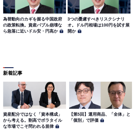
為替動向のカギを握る中国政府
3つの憂慮すべきリスクシナリ
の政策転換。資産バブル崩壊な
オ。ドル円相場は100円を試す展
ら急落に近いドル安・円高か
開か
新着記事
資産配分ではなく「資本構成」
【第5回】運用商品、「全体」と
から考える。割高でボラタイル
「個別」で評価
な市場でこそ問われる規律