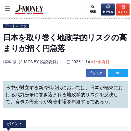
検索
新規登録
ログイン
アウトルック
日本を取り巻く地政学的リスクの高
まりが招く円急落
梅本 徹（J-MONEY 論説委員）
2026.1.14
#
外国為替
シェア
米中が対立する新冷戦時代においては、日本が極東にお
ける武力紛争に巻き込まれる地政学的リスクを反映し
て、有事の円売りが為替市場を席捲するであろう。