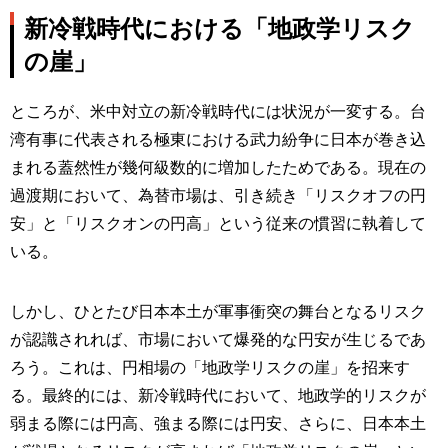
新冷戦時代における「地政学リスク
の崖」
ところが、米中対立の新冷戦時代には状況が一変する。台
湾有事に代表される極東における武力紛争に日本が巻き込
まれる蓋然性が幾何級数的に増加したためである。現在の
過渡期において、為替市場は、引き続き「リスクオフの円
安」と「リスクオンの円高」という従来の慣習に執着して
いる。
しかし、ひとたび日本本土が軍事衝突の舞台となるリスク
が認識されれば、市場において爆発的な円安が生じるであ
ろう。これは、円相場の「地政学リスクの崖」を招来す
る。最終的には、新冷戦時代において、地政学的リスクが
弱まる際には円高、強まる際には円安、さらに、日本本土