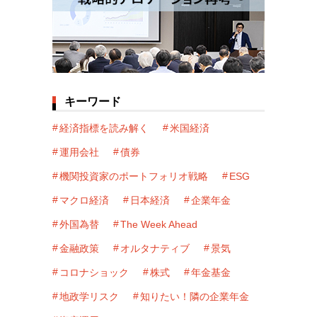
キーワード
経済指標を読み解く
米国経済
運用会社
債券
機関投資家のポートフォリオ戦略
ESG
マクロ経済
日本経済
企業年金
外国為替
The Week Ahead
金融政策
オルタナティブ
景気
コロナショック
株式
年金基金
地政学リスク
知りたい！隣の企業年金