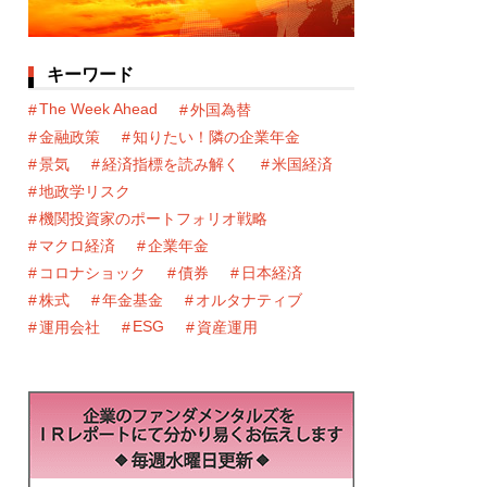
キーワード
The Week Ahead
外国為替
金融政策
知りたい！隣の企業年金
景気
経済指標を読み解く
米国経済
地政学リスク
機関投資家のポートフォリオ戦略
マクロ経済
企業年金
コロナショック
債券
日本経済
株式
年金基金
オルタナティブ
ESG
運用会社
資産運用