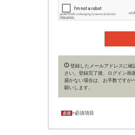
本サイトの会員は、機関投資家や金
の他金融ビジネスに携わる企業や官
れかに該当していることを条件とし
時点で、本会員規約の内容に同意し
ある場合や本規約に違反するおそれ
することができます。
第４条（ユーザー名とパスワード
登録したメールアドレスに確
ユーザー名およびパスワードの利用
さい。登録完了後、ログイン画
会員は、ユーザー名およびパスワー
更、売買、その他の担保に供するな
届かない場合は、お手数ですが
およびパスワードの使用によって生
願いします。
の責任を負わないものとします。
第５条（著作権）
=必須項目
必須
本サイトに掲載された情報、写真、
は著作権者に帰属するものとします
信、譲渡、翻案および翻訳などの著