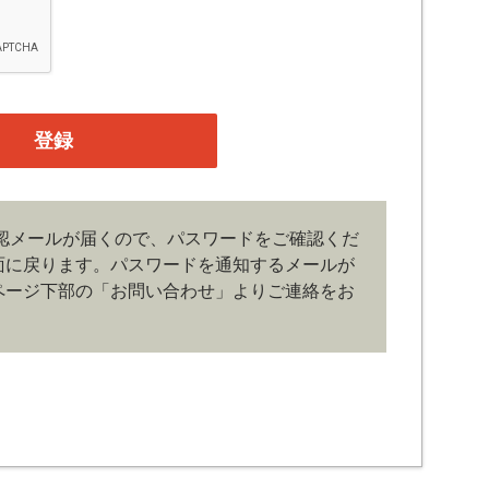
融機関の役職員、事業会社の経営者・財務担当者、そ
公庁、研究機関などの役職員、もしくは専門家のいず
、登録の申し込みを行うには、当社が入会を承諾した
たものとみなします。なお、申込に際し虚偽の内容が
がある場合には、当社は会員登録を拒否もしくは抹消
の管理）
認メールが届くので、パスワードをご確認くだ
、管理は会員の自己責任において行うものとします。
面に戻ります。
パスワードを通知するメールが
ドの第三者への漏洩、利用許諾、貸与、譲渡、名義変
どの行為をしてはならないものとします。ユーザー名
ページ下部の「お問い合わせ」よりご連絡をお
じた損害の責任は、会員が負うものとし、当社は一切
その他の著作物は、当社もしくは著作物の著作者また
。会員は、当社著作物について複製、転用、公衆送
作権、商標権などを侵害する行為を行ってはならない