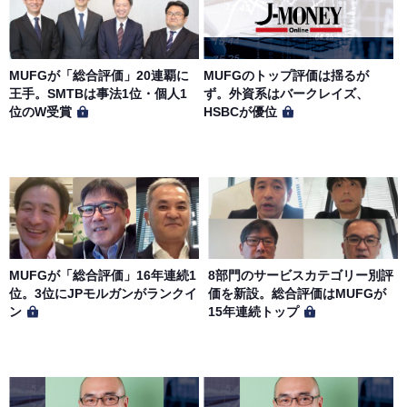
MUFGが「総合評価」20連覇に
MUFGのトップ評価は揺るが
王手。SMTBは事法1位・個人1
ず。外資系はバークレイズ、
位のW受賞
HSBCが優位
MUFGが「総合評価」16年連続1
8部門のサービスカテゴリー別評
位。3位にJPモルガンがランクイ
価を新設。総合評価はMUFGが
ン
15年連続トップ