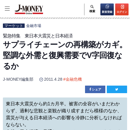
検索
新規登録
ログイン
マーケット
金融市場
緊急特集 東日本大震災と日本経済
サプライチェーンの再構築がカギ。
堅調な外需と復興需要でV字回復な
るか
J-MONEY編集部
2011.4.28
#
金融危機
シェア
東日本大震災から約1カ月半。被害の全容がいまだわか
らず、過剰な悲観と楽観が織り成すまだら模様のなか、
震災が与える日本経済への影響を冷静に分析しなければ
ならない。