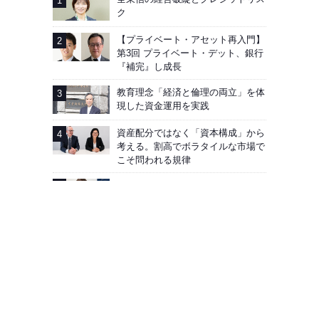
ク
【プライベート・アセット再入門】
第3回 プライベート・デット、銀行
『補完』し成長
教育理念「経済と倫理の両立」を体
現した資金運用を実践
資産配分ではなく「資本構成」から
考える。割高でボラタイルな市場で
こそ問われる規律
AIG企業年金基金──加入者向け「見
える化」徹底
広告掲載
会社概要
お問い合わせ
プライバシーポリシー
Facebook
J-MONEY誌について