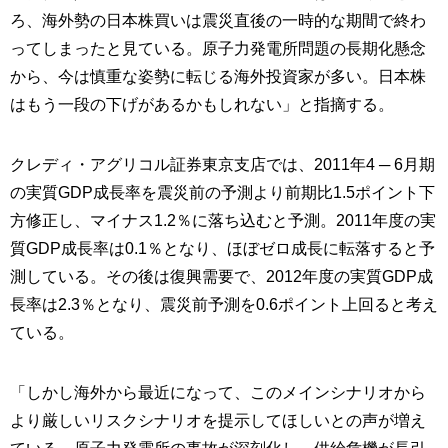
ろ、海外勢の日本株買いは震災直後の一時的な期間で終わ
ってしまったと見ている。原子力発電所問題の長期化懸念
から、今は慎重な姿勢に転じる海外投資家が多い。日本株
はもう一段の下げがあるかもしれない」と指摘する。
クレディ・アグリコル証券東京支店では、2011年4 ─ 6月期
の実質GDP成長率を震災前の予測より前期比1.5ポイント下
方修正し、マイナス1.2％に落ち込むと予測。2011年度の実
質GDP成長率は0.1％となり、ほぼゼロ成長に転落すると予
測している。その後は復興需要で、2012年度の実質GDP成
長率は2.3％となり、震災前予測を0.6ポイント上回ると考え
ている。
「しかし海外から最近になって、このメインシナリオから
より厳しいリスクシナリオを提示してほしいとの声が増え