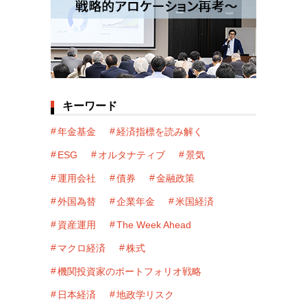
キーワード
年金基金
経済指標を読み解く
ESG
オルタナティブ
景気
運用会社
債券
金融政策
外国為替
企業年金
米国経済
資産運用
The Week Ahead
マクロ経済
株式
機関投資家のポートフォリオ戦略
日本経済
地政学リスク