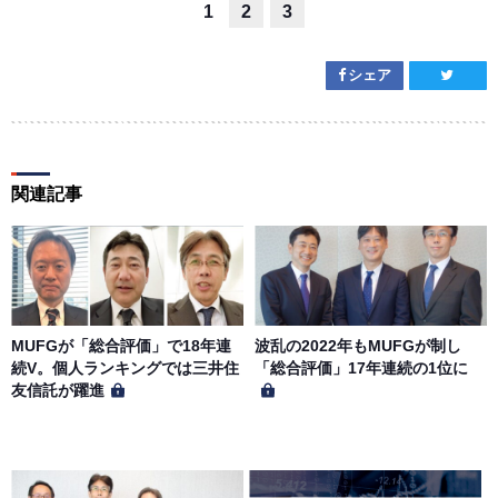
1
2
3
シェア
関連記事
MUFGが「総合評価」で18年連
波乱の2022年もMUFGが制し
続V。個人ランキングでは三井住
「総合評価」17年連続の1位に
友信託が躍進