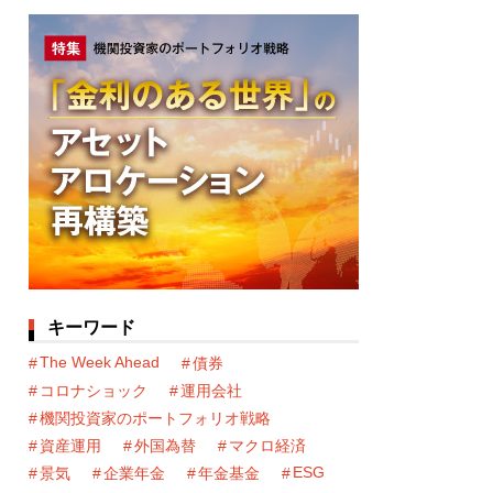
キーワード
The Week Ahead
債券
コロナショック
運用会社
機関投資家のポートフォリオ戦略
資産運用
外国為替
マクロ経済
ESG
景気
企業年金
年金基金