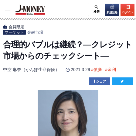
検索
新規登録
ログイン
会員限定
マーケット
金融市場
合理的バブルは継続？―クレジット
市場からのチェックシート―
中空 麻奈（かんぽ生命保険）
2021.3.29
#
債券
#
金利
シェア