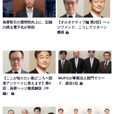
第７条（個人情報の取扱い）
当社は、会員の個人情報を別途オンライン上に掲示する
為替取引の透明性向上に、記録
【オルタナティブ編 第2回】ヘッ
「プライバシーポリシー」に基づき、適切に取り扱うもの
の残る電子化が有効
ジファンド、こうしてリターン
とします。
獲得
【ここが知りたい勘どころ〜読
MUFGが事業法人部門でリー
者アンケートに答えます】第4
ド、総合1位
回：為替ヘッジ徹底解説（中
編）