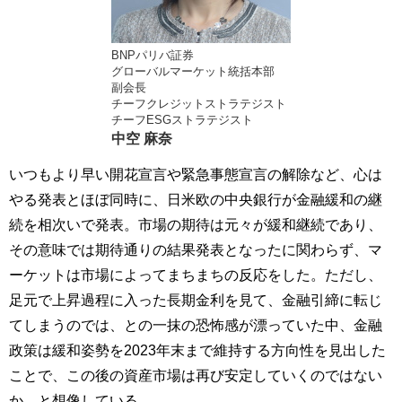
BNPパリバ証券
グローバルマーケット統括本部
副会長
チーフクレジットストラテジスト
チーフESGストラテジスト
中空 麻奈
いつもより早い開花宣言や緊急事態宣言の解除など、心は
やる発表とほぼ同時に、日米欧の中央銀行が金融緩和の継
続を相次いで発表。市場の期待は元々が緩和継続であり、
その意味では期待通りの結果発表となったに関わらず、マ
ーケットは市場によってまちまちの反応をした。ただし、
足元で上昇過程に入った長期金利を見て、金融引締に転じ
てしまうのでは、との一抹の恐怖感が漂っていた中、金融
政策は緩和姿勢を2023年末まで維持する方向性を見出した
ことで、この後の資産市場は再び安定していくのではない
か、と想像している。