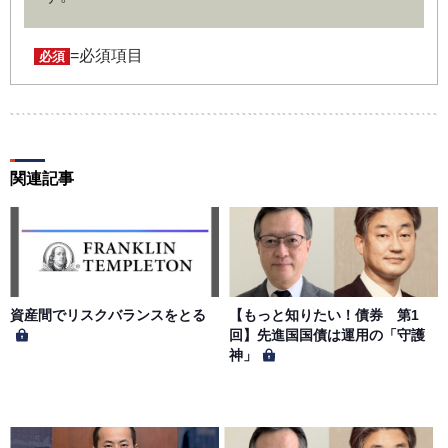
ユーザー名およびパスワードの利用、管理は会員の自己責
任において行うものとします。会員は、ユーザー名および
パスワードの第三者への漏洩、利用許諾、貸与、譲渡、名
=必須項目
必須
義変更、売買、その他の担保に供するなどの行為をしては
ならないものとします。ユーザー名およびパスワードの使
用によって生じた損害の責任は、会員が負うものとし、当
社は一切の責任を負わないものとします。
関連記事
第５条（著作権）
本サイトに掲載された情報、写真、その他の著作物は、当
社もしくは著作物の著作者または著作権者に帰属するもの
とします。会員は、当社著作物について複製、転用、公衆
送信、譲渡、翻案および翻訳などの著作権、商標権などを
侵害する行為を行ってはならないものとします。
資産間でリスクバランスをとる
【もっと知りたい！債券 第1
回】先進国国債は運用の「守護
神」
第６条（サービス内容の停止・変更）
当社は、一定の予告期間をもって本サイトのサービス停止
を行う場合があります。 会員への事前通知、承諾なしに本
サイトのサービス内容を変更する場合があります。