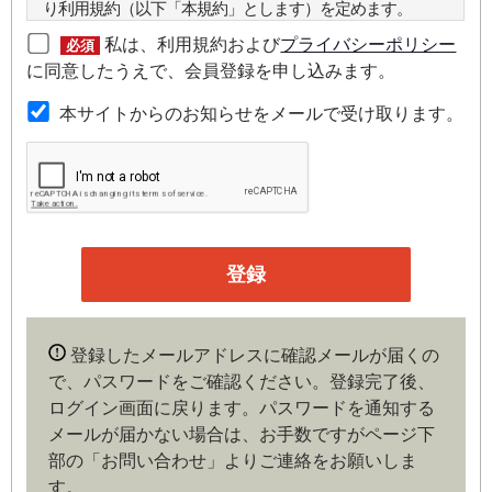
り利用規約（以下「本規約」とします）を定めます。
私は、利用規約および
プライバシーポリシー
必須
第２条（本規約の範囲）
に同意したうえで、会員登録を申し込みます。
本規約は本サイトが提供するサービスについて規定したも
本サイトからのお知らせをメールで受け取ります。
のです。
第３条（会員）
本サイトの会員は、機関投資家や金融機関の役職員、事業
会社の経営者・財務担当者、その他金融ビジネスに携わる
企業や官公庁、研究機関などの役職員、もしくは専門家の
いずれかに該当していることを条件とし、登録の申し込み
を行うには、当社が入会を承諾した時点で、本会員規約の
内容に同意したものとみなします。なお、申込に際し虚偽
登録したメールアドレスに確認メールが届くの
の内容がある場合や本規約に違反するおそれがある場合に
で、パスワードをご確認ください。登録完了後、
は、当社は会員登録を拒否もしくは抹消することができま
ログイン画面に戻ります。
パスワードを通知する
す。
メールが届かない場合は、お手数ですがページ下
部の「お問い合わせ」よりご連絡をお願いしま
第４条（ユーザー名とパスワードの管理）
す。