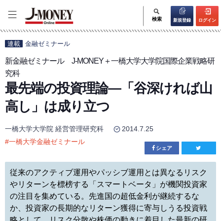
検索
新規登録
ログイン
連載
金融ゼミナール
新金融ゼミナール J-MONEY＋一橋大学大学院国際企業戦略研
究科
最先端の投資理論―「谷深ければ山
高し」は成り立つ
一橋大学大学院 経営管理研究科
2014.7.25
#
一橋大学金融ゼミナール
シェア
従来のアクティブ運用やパッシブ運用とは異なるリスク
やリターンを標榜する「スマートベータ」が機関投資家
の注目を集めている。先進国の超低金利が継続するな
か、投資家の長期的なリターン獲得に寄与しうる投資戦
略として、リスク分散や株価の動きに着目した最新の研