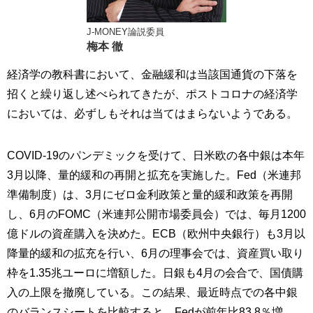
J-MONEY論説委員
梅本 徹
経済学の教科書において、金融緩和は当該国通貨の下落を
招くと繰り返し述べられてきたが、ポストコロナの経済学
においては、必ずしもそれは当てはまらないようである。
COVID-19のパンデミックを受けて、日米欧の各中銀は本年
3月以降、量的緩和の再開と拡充を実施した。Fed（米連邦
準備制度）は、3月にゼロ金利政策と量的緩和政策を再開
し、6月のFOMC（米連邦公開市場委員会）では、毎月1200
億ドルの資産購入を決めた。ECB（欧州中央銀行）も3月以
降量的緩和の拡充を行い、6月の理事会では、資産買い取り
枠を1.35兆ユーロに増額した。日銀も4月の会合で、国債購
入の上限を撤廃している。この結果、最近時点での各中銀
のバランスシートを比較すると、Fedが前年比83.8％増、