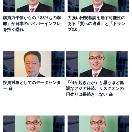
購買力平価からの「83%もの乖
力強い円安基調を崩す可能性の
離」が日本のハイパーインフレ
ある「質への逃避」と「トラン
を招く恐れ
プ2.0」
投資対象としてのデータセンタ
「何か起きたか」と思うほど低
ー
調なアジア経済。リスクオンの
円売りは長続きしない