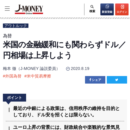
検索
新規登録
ログイン
アウトルック
為替
米国の金融緩和にも関わらずドル／
円相場は上昇しよう
梅本 徹（J-MONEY 論説委員）
2020.8.19
#
外国為替
#
米中貿易摩擦
シェア
最近の中銀による政策は、信用秩序の維持を目的と
しており、ドル安を招くとは限らない。
ユーロ上昇の背景には、財政統合や楽観的な景気見