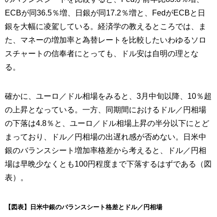
ECBが同36.5％増、日銀が同17.2％増と、FedがECBと日
銀を大幅に凌駕している。経済学の教えるところでは、ま
た、マネーの増加率と為替レートを比較したいわゆるソロ
スチャートの信奉者にとっても、ドル安は自明の理とな
る。
確かに、ユーロ／ドル相場をみると、3月中旬以降、10％超
の上昇となっている。一方、同期間におけるドル／円相場
の下落は4.8％と、ユーロ／ドル相場上昇の半分以下にとど
まっており、ドル／円相場の出遅れ感が否めない。日米中
銀のバランスシート増加率格差から考えると、ドル／円相
場は早晩少なくとも100円程度まで下落するはずである（図
表）。
【図表】日米中銀のバランスシート格差とドル／円相場