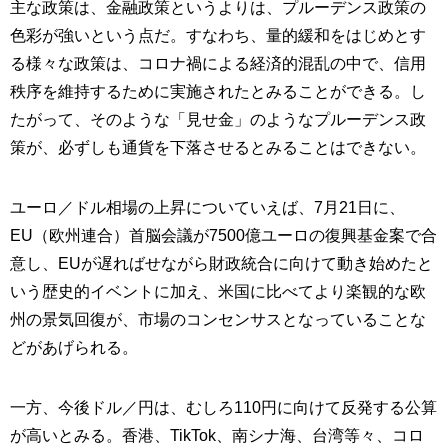
主な政策は、金融政策というよりは、プルーデンス政策の
色彩が強いという点だ。すなわち、量的緩和をはじめとす
る様々な政策は、コロナ禍による経済的混乱の中で、信用
秩序を維持するために実施されたとみることができる。し
たがって、そのような「見せ金」のようなプルーデンス政
策が、必ずしも通貨を下落させるとみることはできない。
ユーロ／ドル相場の上昇についていえば、7月21日に、
EU（欧州連合）首脳会議が7500億ユーロの復興基金案で合
意し、EUが遅ればせながら財政統合に向けて動き始めたと
いう歴史的イベントに加え、米国に比べてより楽観的な欧
州の景気回復が、市場のコンセンサスとなっていることな
どがあげられる。
一方、今後ドル／円は、むしろ110円に向けて反発する公算
が高いとみる。香港、TikTok、南シナ海、台湾等々、コロ