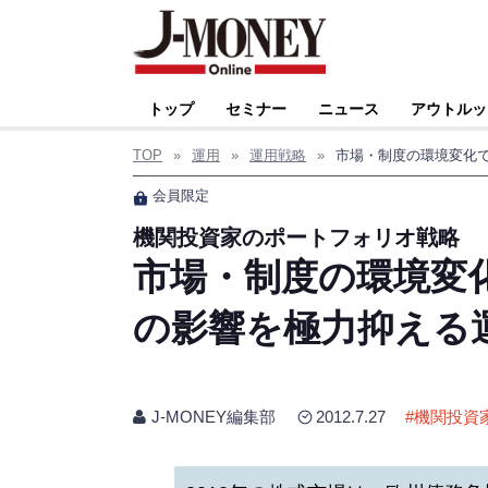
トップ
セミナー
ニュース
アウトルッ
TOP
»
運用
»
運用戦略
»
会員限定
機関投資家のポートフォリオ戦略
市場・制度の環境変
の影響を極力抑える
J-MONEY編集部
2012.7.27
#
機関投資