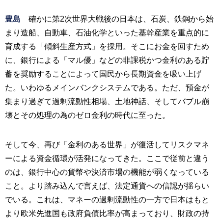
豊島
確かに第2次世界大戦後の日本は、石炭、鉄鋼から始
まり造船、自動車、石油化学といった基幹産業を重点的に
育成する「傾斜生産方式」を採用。そこにお金を回すため
に、銀行による「マル優」などの非課税かつ金利のある貯
蓄を奨励することによって国民から長期資金を吸い上げ
た。いわゆるメインバンクシステムである。ただ、預金が
集まり過ぎて過剰流動性相場、土地神話、そしてバブル崩
壊とその処理の為のゼロ金利の時代に至った。
そして今、再び「金利のある世界」が復活してリスクマネ
ーによる資金循環が活発になってきた。ここで従前と違う
のは、銀行中心の貨幣や決済市場の機能が弱くなっている
こと。より踏み込んで言えば、法定通貨への信認が揺らい
でいる。これは、マネーの過剰流動性の一方で日本はもと
より欧米先進国も政府負債比率が高まっており、財政の持