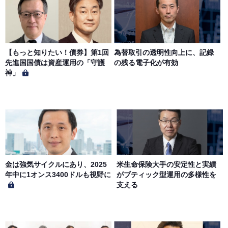
サイトのサービス内容を変更する場合があります。
第７条（個人情報の取扱い）
当社は、会員の個人情報を別途オンライン上に掲示する
【もっと知りたい！債券】第1回
為替取引の透明性向上に、記録
「プライバシーポリシー」に基づき、適切に取り扱うもの
先進国国債は資産運用の「守護
の残る電子化が有効
とします。
神」
金は強気サイクルにあり、2025
米生命保険大手の安定性と実績
年中に1オンス3400ドルも視野に
がブティック型運用の多様性を
支える