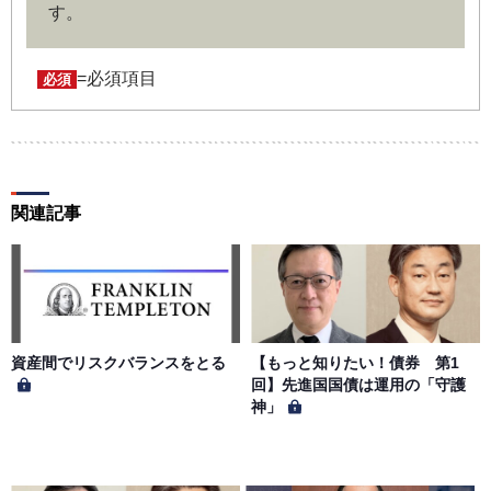
す。
ユーザー名およびパスワードの利用、管理は会員の自己責
任において行うものとします。会員は、ユーザー名および
パスワードの第三者への漏洩、利用許諾、貸与、譲渡、名
=必須項目
必須
義変更、売買、その他の担保に供するなどの行為をしては
ならないものとします。ユーザー名およびパスワードの使
用によって生じた損害の責任は、会員が負うものとし、当
社は一切の責任を負わないものとします。
関連記事
第５条（著作権）
本サイトに掲載された情報、写真、その他の著作物は、当
社もしくは著作物の著作者または著作権者に帰属するもの
とします。会員は、当社著作物について複製、転用、公衆
送信、譲渡、翻案および翻訳などの著作権、商標権などを
侵害する行為を行ってはならないものとします。
資産間でリスクバランスをとる
【もっと知りたい！債券 第1
回】先進国国債は運用の「守護
神」
第６条（サービス内容の停止・変更）
当社は、一定の予告期間をもって本サイトのサービス停止
を行う場合があります。 会員への事前通知、承諾なしに本