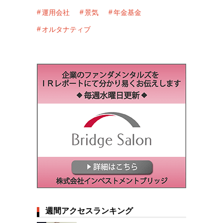
債券
地政学リスク
コロナショック
金融政策
ESG
マクロ経済
外国為替
株式
米国経済
企業年金
経済指標を読み解く
機関投資家のポートフォリオ戦略
The Week Ahead
資産運用
知りたい！隣の企業年金
日本経済
運用会社
景気
年金基金
オルタナティブ