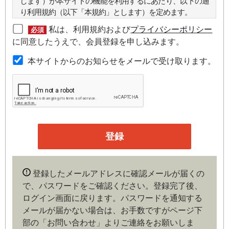
します）が本サイトの機能を利用するにあたり、以下の通
り利用規約（以下「本規約」とします）を定めます。
私は、利用規約および
プライバシーポリシー
必須
第２条（本規約の範囲）
に同意したうえで、会員登録を申し込みます。
本規約は本サイトが提供するサービスについて規定したも
本サイトからのお知らせをメールで受け取ります。
のです。
第３条（会員）
本サイトの会員は、機関投資家や金融機関の役職員、事業
会社の経営者・財務担当者、その他金融ビジネスに携わる
企業や官公庁、研究機関などの役職員、もしくは専門家の
いずれかに該当していることを条件とし、登録の申し込み
を行うには、当社が入会を承諾した時点で、本会員規約の
内容に同意したものとみなします。なお、申込に際し虚偽
登録したメールアドレスに確認メールが届くの
の内容がある場合や本規約に違反するおそれがある場合に
で、パスワードをご確認ください。登録完了後、
は、当社は会員登録を拒否もしくは抹消することができま
ログイン画面に戻ります。
パスワードを通知する
す。
メールが届かない場合は、お手数ですがページ下
部の「お問い合わせ」よりご連絡をお願いしま
第４条（ユーザー名とパスワードの管理）