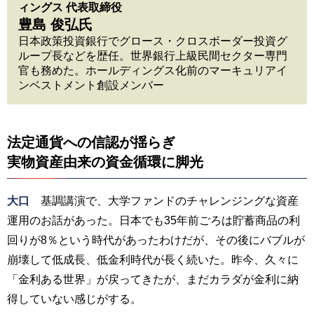
ィングス 代表取締役
豊島 俊弘氏
日本政策投資銀行でグロース・クロスボーダー投資グ
ループ長などを歴任。世界銀行上級民間セクター専門
官も務めた。ホールディングス化前のマーキュリアイ
ンベストメント創設メンバー
法定通貨への信認が揺らぎ
実物資産由来の資金循環に脚光
大口
基調講演で、大学ファンドのチャレンジングな資産
運用のお話があった。日本でも35年前ごろは貯蓄商品の利
回りが8％という時代があったわけだが、その後にバブルが
崩壊して低成長、低金利時代が長く続いた。昨今、久々に
「金利ある世界」が戻ってきたが、まだカラダが金利に納
得していない感じがする。