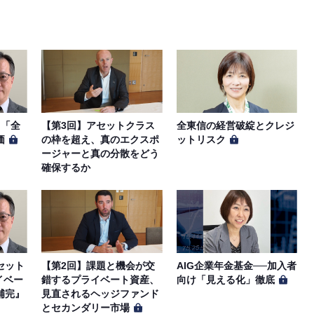
、「全
【第3回】アセットクラス
全東信の経営破綻とクレジ
価
の枠を超え、真のエクスポ
ットリスク
ージャーと真の分散をどう
確保するか
セット
【第2回】課題と機会が交
AIG企業年金基金──加入者
イベー
錯するプライベート資産、
向け「見える化」徹底
補完』
見直されるヘッジファンド
とセカンダリー市場