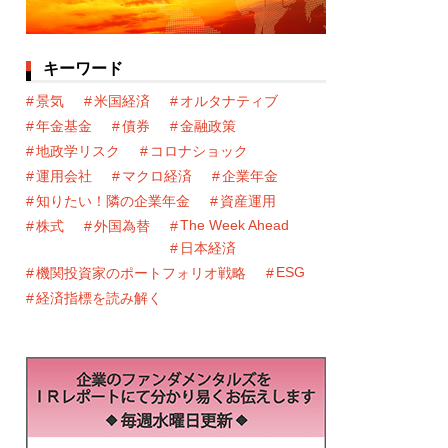
キーワード
景気
米国経済
オルタナティブ
年金基金
債券
金融政策
地政学リスク
コロナショック
運用会社
マクロ経済
企業年金
知りたい！隣の企業年金
資産運用
The Week Ahead
株式
外国為替
日本経済
ESG
機関投資家のポートフォリオ戦略
経済指標を読み解く