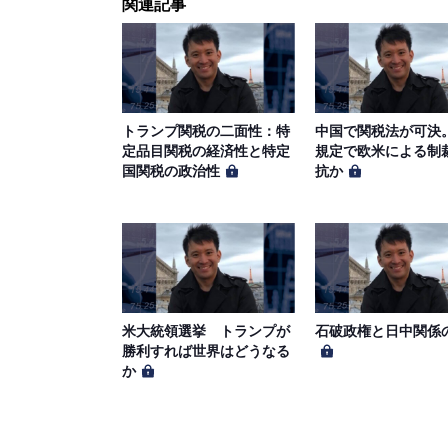
関連記事
トランプ関税の二面性：特
中国で関税法が可決
定品目関税の経済性と特定
規定で欧米による制
国関税の政治性
抗か
米大統領選挙 トランプが
石破政権と日中関係
勝利すれば世界はどうなる
か