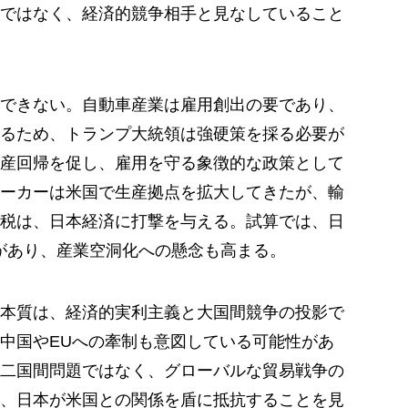
ではなく、経済的競争相手と見なしていること
できない。自動車産業は雇用創出の要であり、
るため、トランプ大統領は強硬策を採る必要が
産回帰を促し、雇用を守る象徴的な政策として
ーカーは米国で生産拠点を拡大してきたが、輸
税は、日本経済に打撃を与える。試算では、日
性があり、産業空洞化への懸念も高まる。
本質は、経済的実利主義と大国間競争の投影で
中国やEUへの牽制も意図している可能性があ
二国間問題ではなく、グローバルな貿易戦争の
、日本が米国との関係を盾に抵抗することを見