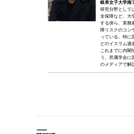
岐阜女子大学南
研究分野として
全保障など。大
する傍ら、実務
障リスクのコン
っている。特に
どのイスラム過
これまでに内閣
う。所属学会に
のメディアで解