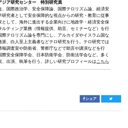
アジア研究センター 特別研究員
は、国際政治学、安全保障論、国際テロリズム論、経済安
学研究者として安全保障的な視点からの研究・教育に従事
家として、海外に進出する企業向けに地政学・経済安全保
サルティング業務（情報提供、助言、セミナーなど）を行
国際テロリズム論を専門にし、アルカイダやイスラム国な
激派、白人至上主義者などテロ研究を行う。テロ研究では
情報調査室や防衛省、警察庁などで助言や講演などを行
国際安全保障学会、日本防衛学会、防衛法学会など。多く
説、出演、執筆を行う。詳しい研究プロフィールは
こちら
シェア