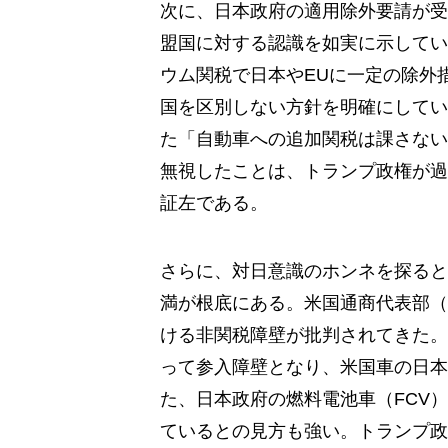
次に、日本政府の適用除外要請が受
盟国に対する認識を如実に示してい
ウム関税で日本やEUに一定の除外
国を区別しない方針を明確にしてい
た「自動車への追加関税は課さない
無視したことは、トランプ政権が過
証左である。
さらに、対日意識のホンネを探ると
満が根底にある。米国通商代表部（
ける非関税障壁が批判されてきた。
って参入障壁となり、米国車の日本
た、日本政府の燃料電池車（FCV
ているとの見方も強い。トランプ政