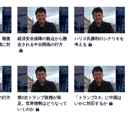
。報復
経済安全保障の観点から懸
ハリス氏勝利のシナリオを
裁に対
念される中台関係の行方
考える
の行方
第2次トランプ政権が発
「トランプ2.0」に中国は
足。世界情勢はどうなって
いかに対応するか
いくのか