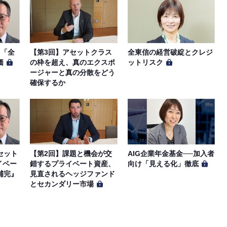
、「全
【第3回】アセットクラス
全東信の経営破綻とクレジ
価
の枠を超え、真のエクスポ
ットリスク
ージャーと真の分散をどう
確保するか
セット
【第2回】課題と機会が交
AIG企業年金基金──加入者
イベー
錯するプライベート資産、
向け「見える化」徹底
補完』
見直されるヘッジファンド
とセカンダリー市場