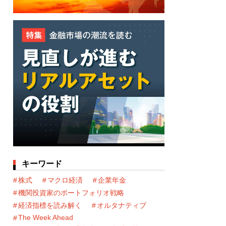
キーワード
株式
マクロ経済
企業年金
機関投資家のポートフォリオ戦略
経済指標を読み解く
オルタナティブ
The Week Ahead