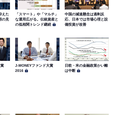
抑えた
「スマート」や「マルチ」
中国の減速懸念は過剰反
用の見
な運用広がる。伝統資産と
応、日本では市場心理と設
の低相関トレンド継続
備投資が改善
大賞
J-MONEYファンド大賞
日欧・米の金融政策かい離
2016
は中断