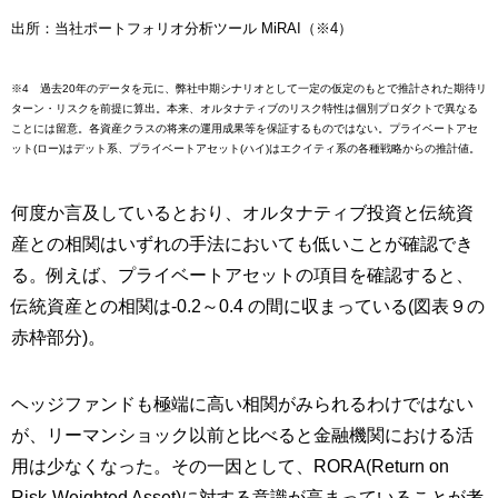
出所：当社ポートフォリオ分析ツール MiRAI（※4）
※4 過去20年のデータを元に、弊社中期シナリオとして一定の仮定のもとで推計された期待リ
ターン・リスクを前提に算出。本来、オルタナティブのリスク特性は個別プロダクトで異なる
ことには留意。各資産クラスの将来の運用成果等を保証するものではない。プライベートアセ
ット(ロー)はデット系、プライベートアセット(ハイ)はエクイティ系の各種戦略からの推計値。
何度か言及しているとおり、オルタナティブ投資と伝統資
産との相関はいずれの手法においても低いことが確認でき
る。例えば、プライベートアセットの項目を確認すると、
伝統資産との相関は-0.2～0.4 の間に収まっている(図表９の
赤枠部分)。
ヘッジファンドも極端に高い相関がみられるわけではない
が、リーマンショック以前と比べると金融機関における活
用は少なくなった。その一因として、RORA(Return on
Risk-Weighted Asset)に対する意識が高まっていることが考