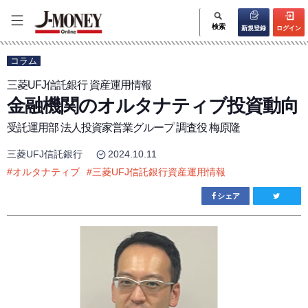
検索
新規登録
ログイン
コラム
三菱UFJ信託銀行 資産運用情報
金融機関のオルタナティブ投資動向
受託運用部 法人投資家営業グループ 調査役 梅原隆
三菱UFJ信託銀行
2024.10.11
#
オルタナティブ
#
三菱UFJ信託銀行資産運用情報
シェア