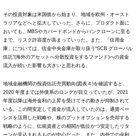
その投資対象は米国債から始まり、地域を欧州・オースト
ラリアなどへと拡大していった。さらに、プロダクト面に
おいても、MBSやカバードボンドからバンクローンに至る
まで、リスク許容度が高まっていった。また、「信用金
庫」については、信金中央金庫が取り扱う“SCB グローバル
信託”(海外のアセットへ分散投資をするファンド)への資金
流入が続いた影響も大きいと思われる。
地域金融機関の投資信託売買動向(図表４)を確認すると、
2020 年度までは外債系のロングが目立っていたが、2021
年度以降は海外金利の上昇を受けてその動きが抑制されて
いる。この間安定して資金が流入していたのは、通貨ベー
シスを活用した戦略や、株のプットオプションを売却する
戦略のように、伝統資産との相関が低位かつ安定したリタ
ーンが見込まれるものが中心だった。また、内外での金利