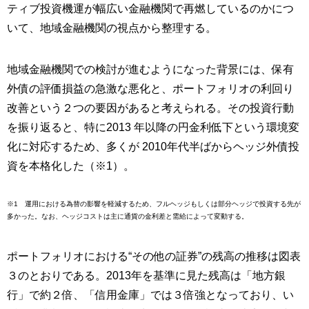
ティブ投資機運が幅広い金融機関で再燃しているのかにつ
いて、地域金融機関の視点から整理する。
地域金融機関での検討が進むようになった背景には、保有
外債の評価損益の急激な悪化と、ポートフォリオの利回り
改善という２つの要因があると考えられる。その投資行動
を振り返ると、特に2013 年以降の円金利低下という環境変
化に対応するため、多くが 2010年代半ばからヘッジ外債投
資を本格化した（※1）。
※1 運用における為替の影響を軽減するため、フルヘッジもしくは部分ヘッジで投資する先が
多かった。なお、ヘッジコストは主に通貨の金利差と需給によって変動する。
ポートフォリオにおける“その他の証券”の残高の推移は図表
３のとおりである。2013年を基準に見た残高は「地方銀
行」で約２倍、「信用金庫」では３倍強となっており、い