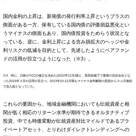
国内金利の上昇は、新発債の発行利率上昇というプラスの
側面がある一方、保有している国内債の評価損益悪化とい
うマイナスの側面もあり、国内債投資をためらう状況とな
っている。逆に、金利上昇による含み損拡大のヘッジや金
利リスクの低減を目的として、先述したようにベアファン
ドの活用が目立つようになった（※3）。
※3 特に、日銀がYCCの修正を決めた(2022年12月)後と、黒田総裁下で最後の決定会合とな
った2023年３月の活用が目立つ。2023年10-12月期もマイナス金利解除の思惑から３ヵ月連続
で流入超となっていた。
これらの要因から、地域金融機関においても伝統資産と相
関が低く相応のリターン水準が期待できるオルタナティブ
投資、中でも時価変動が伝統資産対比マイルドであるプラ
イベートアセット、とりわけダイレクトレンディングへの