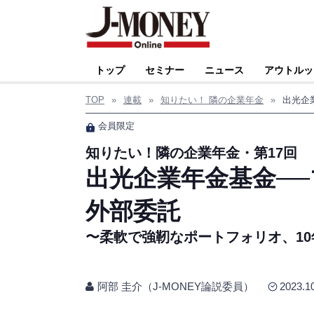
トップ
セミナー
ニュース
アウトルッ
TOP
»
連載
»
知りたい！ 隣の企業年金
»
出光企
会員限定
知りたい！隣の企業年金・第17回
出光企業年金基金─
外部委託
〜柔軟で強靭なポートフォリオ、1
阿部 圭介（J-MONEY論説委員）
2023.1