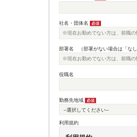
社名・団体名
必須
部署名 （部署がない場合は「な
役職名
勤務先地域
必須
利用規約