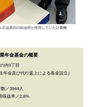
ェル石油系列の給油所が使用していた計量機
業年金基金の概要
の内3丁目
（厚生年金及び代行返上による基金設立）
数／3944人
収益率／2.8%