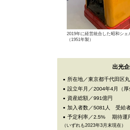
2019年に経営統合した昭和シ
（1951年製）
出光企
所在地／東京都千代田区丸
設立年月／2004年4月
資産総額／991億円
加入者数／5081人 受給者
予定利率／2.5% 期待運用
（いずれも2023年3月末現在）