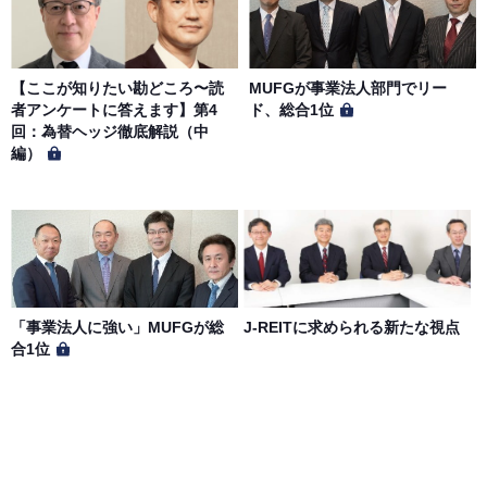
【ここが知りたい勘どころ〜読
MUFGが事業法人部門でリー
者アンケートに答えます】第4
ド、総合1位
回：為替ヘッジ徹底解説（中
編）
「事業法人に強い」MUFGが総
J-REITに求められる新たな視点
合1位