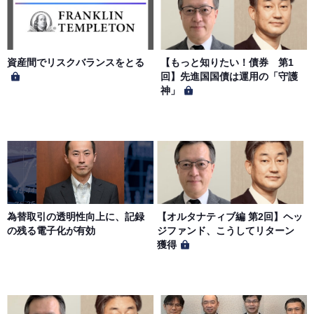
社もしくは著作物の著作者または著作権者に帰属するもの
とします。会員は、当社著作物について複製、転用、公衆
送信、譲渡、翻案および翻訳などの著作権、商標権などを
侵害する行為を行ってはならないものとします。
資産間でリスクバランスをとる
【もっと知りたい！債券 第1
回】先進国国債は運用の「守護
神」
第６条（サービス内容の停止・変更）
当社は、一定の予告期間をもって本サイトのサービス停止
を行う場合があります。 会員への事前通知、承諾なしに本
サイトのサービス内容を変更する場合があります。
第７条（個人情報の取扱い）
当社は、会員の個人情報を別途オンライン上に掲示する
為替取引の透明性向上に、記録
【オルタナティブ編 第2回】ヘッ
「プライバシーポリシー」に基づき、適切に取り扱うもの
の残る電子化が有効
ジファンド、こうしてリターン
とします。
獲得