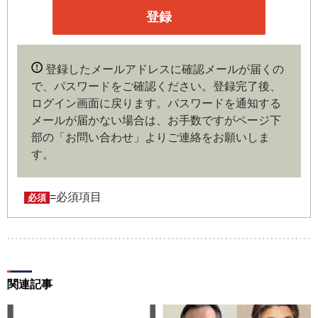
企業や官公庁、研究機関などの役職員、もしくは専門家の
いずれかに該当していることを条件とし、登録の申し込み
を行うには、当社が入会を承諾した時点で、本会員規約の
内容に同意したものとみなします。なお、申込に際し虚偽
登録したメールアドレスに確認メールが届くの
の内容がある場合や本規約に違反するおそれがある場合に
で、パスワードをご確認ください。登録完了後、
は、当社は会員登録を拒否もしくは抹消することができま
ログイン画面に戻ります。
パスワードを通知する
す。
メールが届かない場合は、お手数ですがページ下
部の「お問い合わせ」よりご連絡をお願いしま
第４条（ユーザー名とパスワードの管理）
す。
ユーザー名およびパスワードの利用、管理は会員の自己責
任において行うものとします。会員は、ユーザー名および
パスワードの第三者への漏洩、利用許諾、貸与、譲渡、名
=必須項目
必須
義変更、売買、その他の担保に供するなどの行為をしては
ならないものとします。ユーザー名およびパスワードの使
用によって生じた損害の責任は、会員が負うものとし、当
社は一切の責任を負わないものとします。
関連記事
第５条（著作権）
本サイトに掲載された情報、写真、その他の著作物は、当