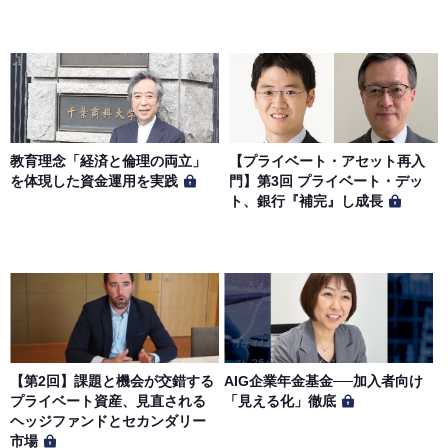
教育理念「経済と倫理の両立」
【プライベート・アセット再入
を体現した資金運用を実践
門】第3回 プライベート・デッ
ト、銀行『補完』し成長
【第2回】課題と機会が交錯する
AIG企業年金基金──加入者向け
プライベート資産、見直される
「見える化」徹底
ヘッジファンドとセカンダリー
市場