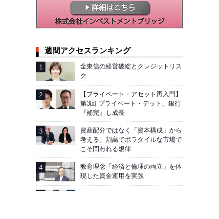
週間アクセスランキング
全東信の経営破綻とクレジットリス
ク
【プライベート・アセット再入門】
第3回 プライベート・デット、銀行
『補完』し成長
資産配分ではなく「資本構成」から
考える。割高でボラタイルな市場で
こそ問われる規律
教育理念「経済と倫理の両立」を体
現した資金運用を実践
AIG企業年金基金──加入者向け「見
える化」徹底