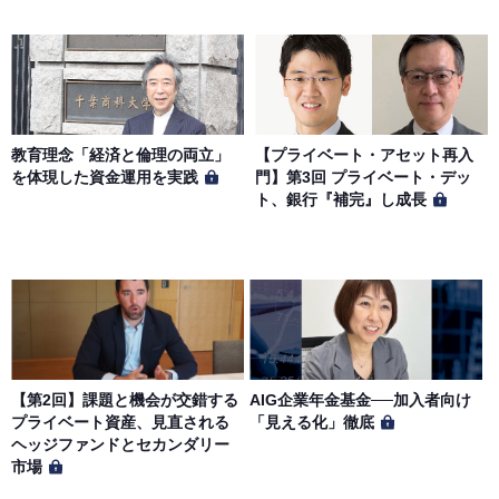
教育理念「経済と倫理の両立」
【プライベート・アセット再入
を体現した資金運用を実践
門】第3回 プライベート・デッ
ト、銀行『補完』し成長
【第2回】課題と機会が交錯する
AIG企業年金基金──加入者向け
プライベート資産、見直される
「見える化」徹底
ヘッジファンドとセカンダリー
市場