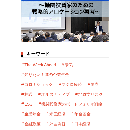
キーワード
The Week Ahead
景気
知りたい！隣の企業年金
コロナショック
マクロ経済
債券
株式
オルタナティブ
地政学リスク
ESG
機関投資家のポートフォリオ戦略
企業年金
米国経済
年金基金
金融政策
外国為替
日本経済