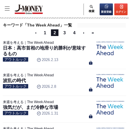
検索
新規登録
ログイン
キーワード「The Week Ahead」一覧
‹
1
2
3
4
›
»
来週を考える｜The Week Ahead
日本：高市首相の地滑り的勝利が意味す
るもの
アウトルック
2026.2.13
来週を考える｜The Week Ahead
波乱の時代
アウトルック
2026.2.8
来週を考える｜The Week Ahead
強気だが、まだ冷静な市場
アウトルック
2026.1.31
来週を考える｜The Week Ahead