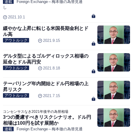
連載
Foreign Exchange～梅本徹の為替見通
し
2021.10.1
緩やかな上昇に転じる米国長期金利とド
ル高
アウトルック
2021.9.15
デルタ型によるゴルディロックス相場の
延命とドル高円安
アウトルック
2021.8.18
テーパリング年内開始とドル円相場の上
昇リスク
アウトルック
2021.7.15
コンセンサスなき2021年後半の為替相場
3つの憂慮すべきリスクシナリオ。ドル円
相場は100円を試す展開か
連載
Foreign Exchange～梅本徹の為替見通