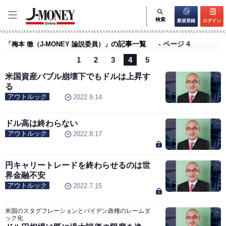
検索
新規登録
ログイン
の記事一覧
- ページ 4
「梅本 徹（J-MONEY 論説委員）」
1
2
3
4
5
米国資産バブル崩壊下でもドルは上昇す
る
アウトルック
2022.9.14
ドル高は終わらない
アウトルック
2022.8.17
円キャリートレードを終わらせるのは世
界金融不安
アウトルック
2022.7.15
米国のスタグフレーションとバイデン政権のレームダ
ック化