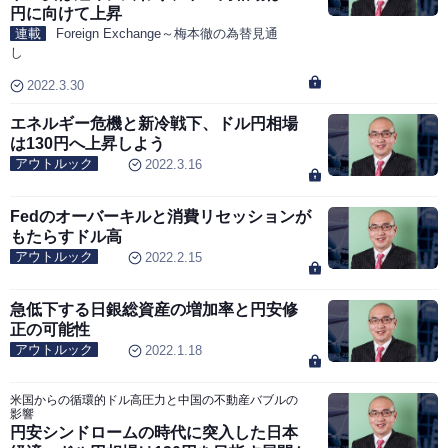
円に向けて上昇
連載
Foreign Exchange～梅本徹の為替見通
し
2022.3.30
エネルギー危機と新冷戦下、ドル円相場
は130円へ上昇しよう
アウトルック
2022.3.16
Fedのオーバーキルと消費リセッションが
もたらすドル高
アウトルック
2022.2.15
急低下する日銀総資産の増加率と円安修
正の可能性
アウトルック
2022.1.18
米国からの循環的ドル高圧力と中国の不動産バブルの
影響
円安シンドロームの時代に突入した日本