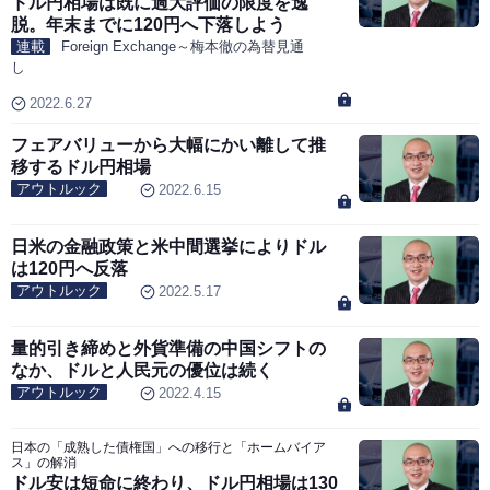
ドル円相場は既に過大評価の限度を逸
脱。年末までに120円へ下落しよう
連載
Foreign Exchange～梅本徹の為替見通
し
2022.6.27
フェアバリューから大幅にかい離して推
移するドル円相場
アウトルック
2022.6.15
日米の金融政策と米中間選挙によりドル
は120円へ反落
アウトルック
2022.5.17
量的引き締めと外貨準備の中国シフトの
なか、ドルと人民元の優位は続く
アウトルック
2022.4.15
日本の「成熟した債権国」への移行と「ホームバイア
ス」の解消
ドル安は短命に終わり、ドル円相場は130