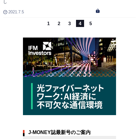
し
2021.7.5
1
2
3
4
5
J-MONEY誌最新号のご案内