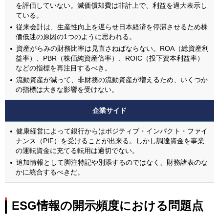
を評価していない。減価償却費は非計上で、利益を過大表示し
ている。
従来会計は、生産性向上を遅らせ日本経済を停滞させるため株
価低迷の原因の1つのように思われる。
資産がらみの財務比率は見直さねばならない。ROA（総資産利
益率）、PBR（株価純資産倍率）、ROIC（投下資本利益率）
などの指標を再注目するべき。
流動資産が減って、非財務の流動資産が増えるため、いくつか
の指標は大きな影響を受けない。
企業サイド
健康経営によって銀行からはポジティブ・インパクト・ファイ
ナンス（PIF）を受けることが出来る。しかし調達資金を事業
の運転資金に充てる転用は適切でない。
追加情報として脚注特記や別添するのではなく、財務諸表のな
かに統合するべきだ。
ESG情報の開示頻度における問題点