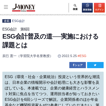
検索
新規登録
ログイン
連載
ESG会計
ESG会計 第6回
ESG会計普及の道──実施における
課題とは
辰巳 憲一（学習院大学名誉教授）
2022.5.25
#
ESG
シェア
ESG（環境・社会・企業統治）投資という世界的な潮流
は、日本企業の情報開示や会計処理にも大きな影響を及
ぼしている。本連載では、企業の健康経営とハラスメン
ト対策に焦点を当てつつ、運用担当者が知っておきたい
ESG会計を6回シリーズで解説。企業関係者のほか年金
基金など機関投資家もぜひ参考にしていただきたい。第