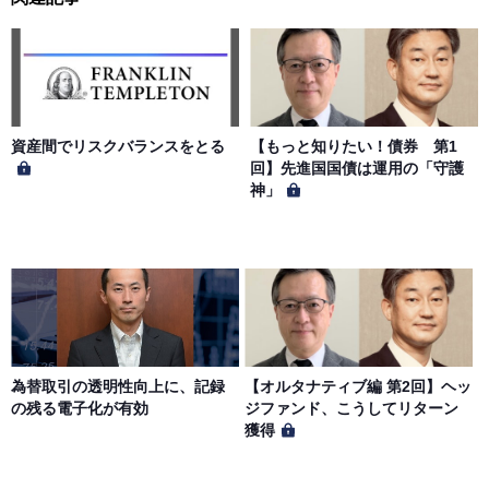
第５条（著作権）
本サイトに掲載された情報、写真、その他の著作物は、当
社もしくは著作物の著作者または著作権者に帰属するもの
とします。会員は、当社著作物について複製、転用、公衆
送信、譲渡、翻案および翻訳などの著作権、商標権などを
侵害する行為を行ってはならないものとします。
資産間でリスクバランスをとる
【もっと知りたい！債券 第1
回】先進国国債は運用の「守護
神」
第６条（サービス内容の停止・変更）
当社は、一定の予告期間をもって本サイトのサービス停止
を行う場合があります。 会員への事前通知、承諾なしに本
サイトのサービス内容を変更する場合があります。
第７条（個人情報の取扱い）
当社は、会員の個人情報を別途オンライン上に掲示する
為替取引の透明性向上に、記録
【オルタナティブ編 第2回】ヘッ
「プライバシーポリシー」に基づき、適切に取り扱うもの
の残る電子化が有効
ジファンド、こうしてリターン
とします。
獲得