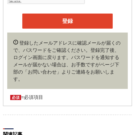
本サイトの会員は、機関投資家や金融機関の役職員、事業
会社の経営者・財務担当者、その他金融ビジネスに携わる
企業や官公庁、研究機関などの役職員、もしくは専門家の
いずれかに該当していることを条件とし、登録の申し込み
を行うには、当社が入会を承諾した時点で、本会員規約の
内容に同意したものとみなします。なお、申込に際し虚偽
登録したメールアドレスに確認メールが届くの
の内容がある場合や本規約に違反するおそれがある場合に
で、パスワードをご確認ください。登録完了後、
は、当社は会員登録を拒否もしくは抹消することができま
ログイン画面に戻ります。
パスワードを通知する
す。
メールが届かない場合は、お手数ですがページ下
部の「お問い合わせ」よりご連絡をお願いしま
第４条（ユーザー名とパスワードの管理）
す。
ユーザー名およびパスワードの利用、管理は会員の自己責
任において行うものとします。会員は、ユーザー名および
パスワードの第三者への漏洩、利用許諾、貸与、譲渡、名
=必須項目
必須
義変更、売買、その他の担保に供するなどの行為をしては
ならないものとします。ユーザー名およびパスワードの使
用によって生じた損害の責任は、会員が負うものとし、当
社は一切の責任を負わないものとします。
関連記事