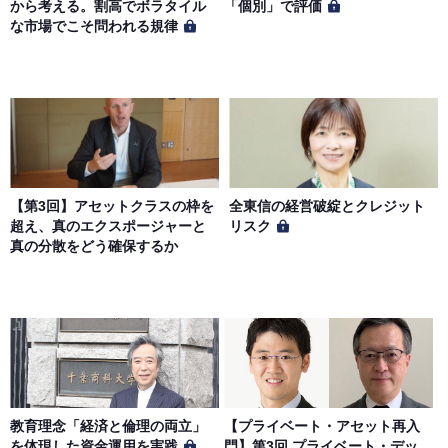
から考える。割高でボラタイル
「個別」で評価
な市場でこそ問われる規律
【第3回】アセットクラスの枠を
全東信の経営破綻とクレジット
超え、真のエクスポージャーと
リスク
真の分散をどう確保するか
教育理念「経済と倫理の両立」
【プライベート・アセット再入
を体現した資金運用を実践
門】第3回 プライベート・デッ