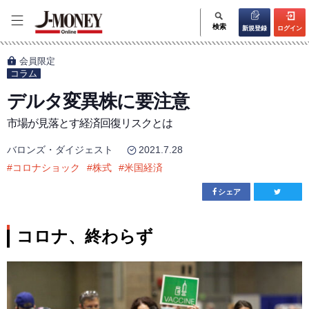
検索
新規登録
ログイン
会員限定
コラム
デルタ変異株に要注意
市場が見落とす経済回復リスクとは
バロンズ・ダイジェスト
2021.7.28
#
コロナショック
#
株式
#
米国経済
シェア
コロナ、終わらず