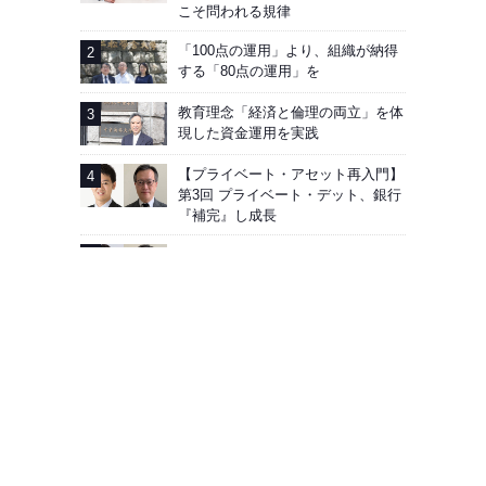
こそ問われる規律
「100点の運用」より、組織が納得
する「80点の運用」を
教育理念「経済と倫理の両立」を体
現した資金運用を実践
【プライベート・アセット再入門】
第3回 プライベート・デット、銀行
『補完』し成長
【第5回】運用商品、「全体」と
「個別」で評価
広告掲載
会社概要
お問い合わせ
プライバシーポリシー
Facebook
J-MONEY誌について
Copyright © Edit Inc. All Rights Reserved.