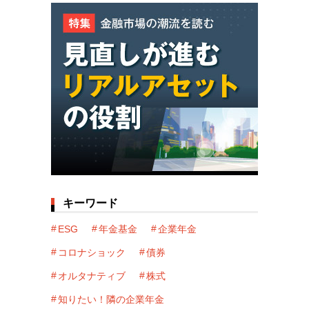
キーワード
ESG
年金基金
企業年金
コロナショック
債券
オルタナティブ
株式
知りたい！隣の企業年金