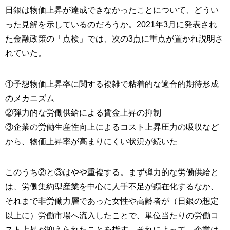
日銀は物価上昇が達成できなかったことについて、どうい
った見解を示しているのだろうか。2021年3月に発表され
た金融政策の「点検」では、次の3点に重点が置かれ説明さ
れていた。
①予想物価上昇率に関する複雑で粘着的な適合的期待形成
のメカニズム
②弾力的な労働供給による賃金上昇の抑制
③企業の労働生産性向上によるコスト上昇圧力の吸収など
から、物価上昇率が高まりにくい状況が続いた
このうち②と③はやや重複する。まず弾力的な労働供給と
は、労働集約型産業を中心に人手不足が顕在化するなか、
それまで非労働力層であった女性や高齢者が（日銀の想定
以上に）労働市場へ流入したことで、単位当たりの労働コ
スト上昇が抑えられたことを指す。それによって、企業は