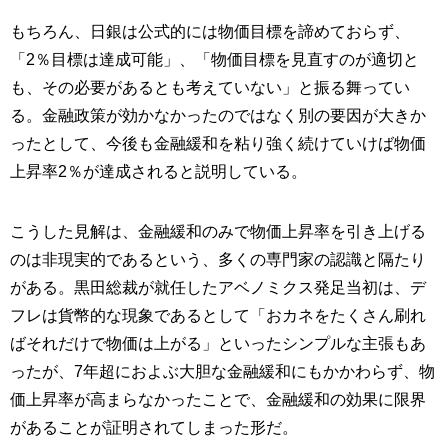
もちろん、日銀は公式的には物価目標を諦めておらず、
「2％目標は達成可能」、「物価目標を見直すのが適切と
も、その必要があるとも考えていない」と振る舞ってい
る。金融政策が効かなかったのではなく別の要因が大きか
ったとして、今後も金融緩和を粘り強く続けていけば物価
上昇率2％が達成されると説明している。
こうした見解は、金融緩和のみで物価上昇率を引き上げる
のは非現実的であるという、多くの専門家の認識と隔たり
がある。黒田総裁が就任したアベノミクス発足当初は、デ
フレは貨幣的な現象であるとして「おカネをたくさん刷れ
ばそれだけで物価は上がる」といったシンプルな主張もあ
ったが、7年超におよぶ大胆な金融緩和にもかかわらず、物
価上昇率が高まらなかったことで、金融緩和の効果に限界
があることが証明されてしまった形だ。