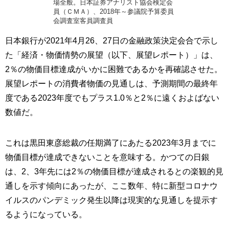
場全般。日本証券アナリスト協会検定会
員（ＣＭＡ）、2018年～参議院予算委員
会調査室客員調査員
日本銀行が2021年4月26、27日の金融政策決定会合で示し
た「経済・物価情勢の展望（以下、展望レポート）」は、
2％の物価目標達成がいかに困難であるかを再確認させた。
展望レポートの消費者物価の見通しは、予測期間の最終年
度である2023年度でもプラス1.0％と2％に遠くおよばない
数値だ。
これは黒田東彦総裁の任期満了にあたる2023年3月までに
物価目標が達成できないことを意味する。かつての日銀
は、2、3年先には2％の物価目標が達成されるとの楽観的見
通しを示す傾向にあったが、ここ数年、特に新型コロナウ
イルスのパンデミック発生以降は現実的な見通しを提示す
るようになっている。