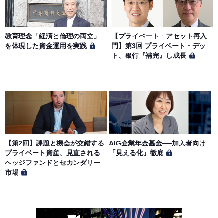
教育理念「経済と倫理の両立」
【プライベート・アセット再入
を体現した資金運用を実践
門】第3回 プライベート・デッ
ト、銀行『補完』し成長
【第2回】課題と機会が交錯する
AIG企業年金基金──加入者向け
プライベート資産、見直される
「見える化」徹底
ヘッジファンドとセカンダリー
市場