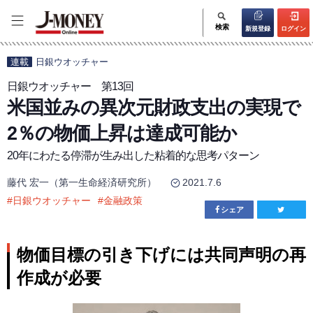
検索
新規登録
ログイン
連載
日銀ウオッチャー
日銀ウオッチャー 第13回
米国並みの異次元財政支出の実現で
2％の物価上昇は達成可能か
20年にわたる停滞が生み出した粘着的な思考パターン
藤代 宏一（第一生命経済研究所）
2021.7.6
#
日銀ウオッチャー
#
金融政策
シェア
物価目標の引き下げには共同声明の再
作成が必要