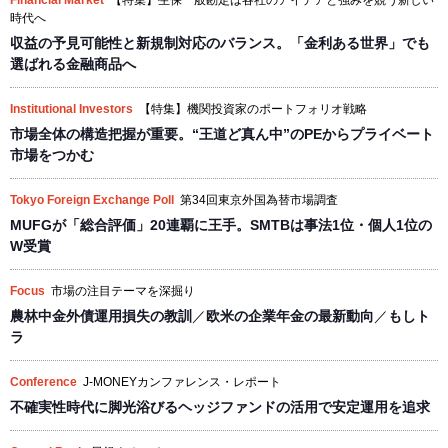
Financial Market
【特集】生保一般勘定は各社のアイデアと強みを競う新しい
時代へ
収益の予見可能性と新規制対応のバランス。「金利ある世界」でも
選ばれる金融商品へ
Institutional Investors
【特集】機関投資家のポートフォリオ戦略
市場全体の構造把握が重要。“王道ど真ん中”のPEからプライベート
市場をつかむ
Tokyo Foreign Exchange Poll
第34回東京外国為替市場調査
MUFGが「総合評価」20連覇に王手。SMTBは事法1位・個人1位の
W受賞
Focus
市場の注目テーマを深掘り
農林中金外債運用損失の教訓
／
欧米の企業年金の最新動向
／
もしト
ラ
Conference
J-MONEYカンファレンス・レポート
不確実性時代に脚光浴びるヘッジファンドの活用で安定運用を追求