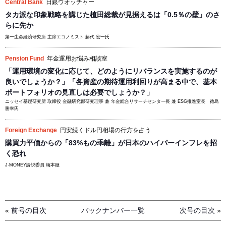
Central Bank
日銀ウオッチャー
タカ派な印象戦略を講じた植田総裁が見据えるは「0.5％の壁」のさ
らに先か
第一生命経済研究所 主席エコノミスト 藤代 宏一氏
Pension Fund
年金運用お悩み相談室
「運用環境の変化に応じて、どのようにリバランスを実施するのが
良いでしょうか？」「各資産の期待運用利回りが高まる中で、基本
ポートフォリオの見直しは必要でしょうか？」
ニッセイ基礎研究所 取締役 金融研究部研究理事 兼 年金総合リサーチセンター長 兼 ESG推進室長 徳島
勝幸氏
Foreign Exchange
円安続くドル円相場の行方を占う
購買力平価からの「83%もの乖離」が日本のハイパーインフレを招
く恐れ
J-MONEY論説委員 梅本徹
«
前号の目次
バックナンバー一覧
次号の目次
»