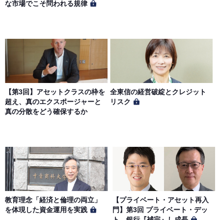
な市場でこそ問われる規律
【第3回】アセットクラスの枠を
全東信の経営破綻とクレジット
超え、真のエクスポージャーと
リスク
真の分散をどう確保するか
教育理念「経済と倫理の両立」
【プライベート・アセット再入
を体現した資金運用を実践
門】第3回 プライベート・デッ
ト、銀行『補完』し成長