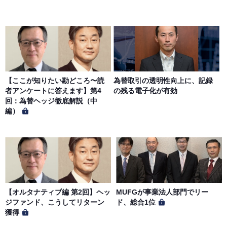
当社は、一定の予告期間をもって本サイトのサービス停止
を行う場合があります。 会員への事前通知、承諾なしに本
サイトのサービス内容を変更する場合があります。
第７条（個人情報の取扱い）
当社は、会員の個人情報を別途オンライン上に掲示する
【ここが知りたい勘どころ〜読
為替取引の透明性向上に、記録
「プライバシーポリシー」に基づき、適切に取り扱うもの
者アンケートに答えます】第4
の残る電子化が有効
とします。
回：為替ヘッジ徹底解説（中
編）
【オルタナティブ編 第2回】ヘッ
MUFGが事業法人部門でリー
ジファンド、こうしてリターン
ド、総合1位
獲得