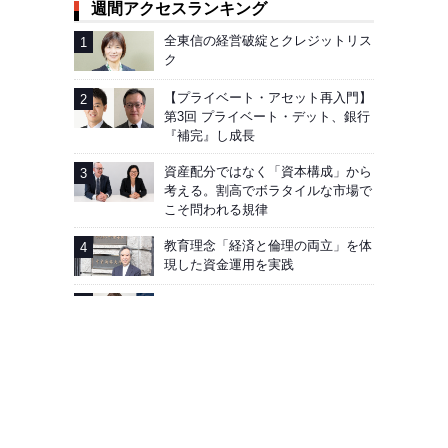
週間アクセスランキング
全東信の経営破綻とクレジットリス
ク
【プライベート・アセット再入門】
第3回 プライベート・デット、銀行
『補完』し成長
資産配分ではなく「資本構成」から
考える。割高でボラタイルな市場で
こそ問われる規律
教育理念「経済と倫理の両立」を体
現した資金運用を実践
AIG企業年金基金──加入者向け「見
える化」徹底
広告掲載
会社概要
お問い合わせ
プライバシーポリシー