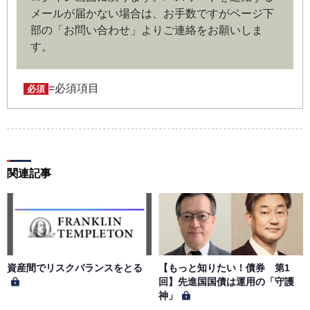
メールが届かない場合は、お手数ですがページ下
部の「お問い合わせ」よりご連絡をお願いしま
第４条（ユーザー名とパスワードの管理）
す。
ユーザー名およびパスワードの利用、管理は会員の自己責
任において行うものとします。会員は、ユーザー名および
パスワードの第三者への漏洩、利用許諾、貸与、譲渡、名
=必須項目
必須
義変更、売買、その他の担保に供するなどの行為をしては
ならないものとします。ユーザー名およびパスワードの使
用によって生じた損害の責任は、会員が負うものとし、当
社は一切の責任を負わないものとします。
関連記事
第５条（著作権）
本サイトに掲載された情報、写真、その他の著作物は、当
社もしくは著作物の著作者または著作権者に帰属するもの
とします。会員は、当社著作物について複製、転用、公衆
送信、譲渡、翻案および翻訳などの著作権、商標権などを
侵害する行為を行ってはならないものとします。
資産間でリスクバランスをとる
【もっと知りたい！債券 第1
回】先進国国債は運用の「守護
神」
第６条（サービス内容の停止・変更）