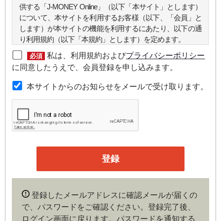
供する「J-MONEY Online」（以下「本サイト」とします）
について、本サイトを利用するお客様（以下、「会員」と
します）が本サイトの機能を利用するにあたり、以下の通
り利用規約（以下「本規約」とします）を定めます。
私は、利用規約および
プライバシーポリシー
必須
第２条（本規約の範囲）
に同意したうえで、会員登録を申し込みます。
本規約は本サイトが提供するサービスについて規定したも
本サイトからのお知らせをメールで受け取ります。
のです。
第３条（会員）
本サイトの会員は、機関投資家や金融機関の役職員、事業
会社の経営者・財務担当者、その他金融ビジネスに携わる
企業や官公庁、研究機関などの役職員、もしくは専門家の
いずれかに該当していることを条件とし、登録の申し込み
を行うには、当社が入会を承諾した時点で、本会員規約の
内容に同意したものとみなします。なお、申込に際し虚偽
登録したメールアドレスに確認メールが届くの
の内容がある場合や本規約に違反するおそれがある場合に
で、パスワードをご確認ください。登録完了後、
は、当社は会員登録を拒否もしくは抹消することができま
ログイン画面に戻ります。
パスワードを通知する
す。