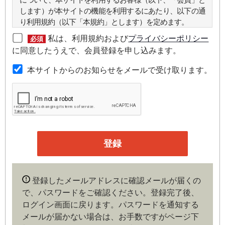
します）が本サイトの機能を利用するにあたり、以下の通
り利用規約（以下「本規約」とします）を定めます。
私は、利用規約および
プライバシーポリシー
必須
第２条（本規約の範囲）
に同意したうえで、会員登録を申し込みます。
本規約は本サイトが提供するサービスについて規定したも
本サイトからのお知らせをメールで受け取ります。
のです。
第３条（会員）
本サイトの会員は、機関投資家や金融機関の役職員、事業
会社の経営者・財務担当者、その他金融ビジネスに携わる
企業や官公庁、研究機関などの役職員、もしくは専門家の
いずれかに該当していることを条件とし、登録の申し込み
を行うには、当社が入会を承諾した時点で、本会員規約の
内容に同意したものとみなします。なお、申込に際し虚偽
登録したメールアドレスに確認メールが届くの
の内容がある場合や本規約に違反するおそれがある場合に
で、パスワードをご確認ください。登録完了後、
は、当社は会員登録を拒否もしくは抹消することができま
ログイン画面に戻ります。
パスワードを通知する
す。
メールが届かない場合は、お手数ですがページ下