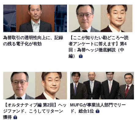
を行う場合があります。 会員への事前通知、承諾なしに本
サイトのサービス内容を変更する場合があります。
第７条（個人情報の取扱い）
当社は、会員の個人情報を別途オンライン上に掲示する
為替取引の透明性向上に、記録
【ここが知りたい勘どころ〜読
「プライバシーポリシー」に基づき、適切に取り扱うもの
の残る電子化が有効
者アンケートに答えます】第4
とします。
回：為替ヘッジ徹底解説（中
編）
【オルタナティブ編 第2回】ヘッ
MUFGが事業法人部門でリー
ジファンド、こうしてリターン
ド、総合1位
獲得