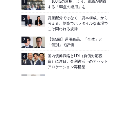
「100点の運用」より、組織が納得
する「80点の運用」を
資産配分ではなく「資本構成」から
考える。割高でボラタイルな市場で
こそ問われる規律
【第5回】運用商品、「全体」と
「個別」で評価
国内債券戦略とLDI（負債対応投
資）に注目。金利復活下のアセット
アロケーション再構築
第一三共グループ企業年金基金——
「出社ゼロでも業務可能」目指す
広告掲載
会社概要
お問い合わせ
プライバシーポリシー
Facebook
J-MONEY誌について