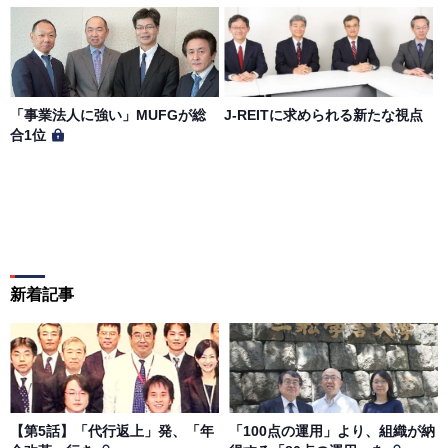
「事業法人に強い」MUFGが総
J-REITに求められる新たな視点
合1位
新着記事
【第5話】「代行返上」発、「年
「100点の運用」より、組織が納