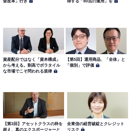
金改革」行き
得する「80点の運用」を
資産配分ではなく「資本構成」
【第5回】運用商品、「全体」と
から考える。割高でボラタイル
「個別」で評価
な市場でこそ問われる規律
【第3回】アセットクラスの枠を
全東信の経営破綻とクレジット
超え、真のエクスポージャーと
リスク