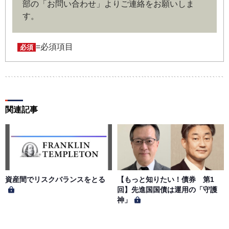
部の「お問い合わせ」よりご連絡をお願いしま
第４条（ユーザー名とパスワードの管理）
す。
ユーザー名およびパスワードの利用、管理は会員の自己責
任において行うものとします。会員は、ユーザー名および
パスワードの第三者への漏洩、利用許諾、貸与、譲渡、名
=必須項目
必須
義変更、売買、その他の担保に供するなどの行為をしては
ならないものとします。ユーザー名およびパスワードの使
用によって生じた損害の責任は、会員が負うものとし、当
社は一切の責任を負わないものとします。
関連記事
第５条（著作権）
本サイトに掲載された情報、写真、その他の著作物は、当
社もしくは著作物の著作者または著作権者に帰属するもの
とします。会員は、当社著作物について複製、転用、公衆
送信、譲渡、翻案および翻訳などの著作権、商標権などを
侵害する行為を行ってはならないものとします。
資産間でリスクバランスをとる
【もっと知りたい！債券 第1
回】先進国国債は運用の「守護
神」
第６条（サービス内容の停止・変更）
当社は、一定の予告期間をもって本サイトのサービス停止