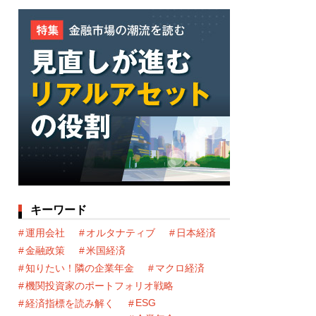
キーワード
運用会社
オルタナティブ
日本経済
金融政策
米国経済
知りたい！隣の企業年金
マクロ経済
機関投資家のポートフォリオ戦略
ESG
経済指標を読み解く