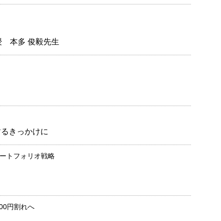
 本多 俊毅先生
解するきっかけに
ートフォリオ戦略
00円割れへ