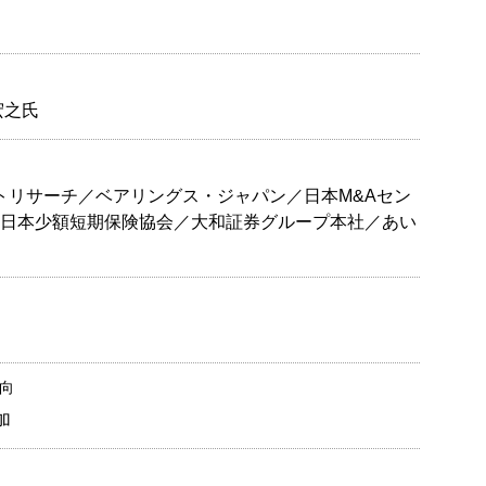
宏之氏
トリサーチ／ベアリングス・ジャパン／日本M&Aセン
日本少額短期保険協会／大和証券グループ本社／あい
向
加