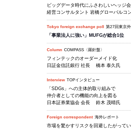
ビッグデータ時代にふさわしいヘッジ会
経営コンサルタント 岩橋グローバルコン
Tokyo foreign exchange poll
第27回東京
「事業法人に強い」MUFGが総合1位
Column
COMPASS〈羅針盤〉
フィンテックのオーダーメイド化
日証金信託銀行 社長 橋本 泰久氏
Interview
TOPインタビュー
「SDGs」への主体的取り組みで
仲介者としての機能の向上を図る
日本証券業協会 会長 鈴木 茂晴氏
Foreign correspondent
海外レポート
市場を驚かすリスクを回避したがってい