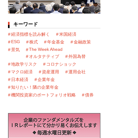
キーワード
経済指標を読み解く
米国経済
ESG
株式
年金基金
金融政策
The Week Ahead
景気
オルタナティブ
外国為替
地政学リスク
コロナショック
マクロ経済
資産運用
運用会社
日本経済
企業年金
知りたい！隣の企業年金
機関投資家のポートフォリオ戦略
債券