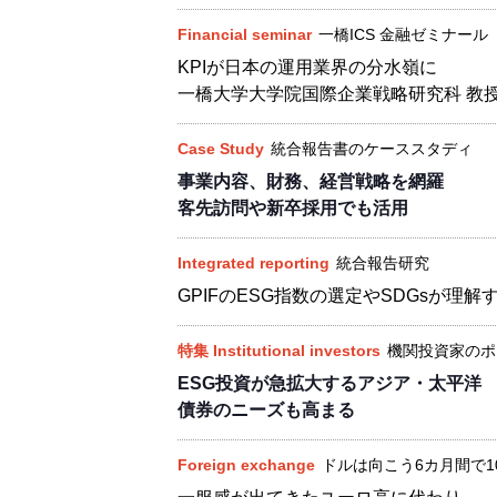
Financial seminar
一橋ICS 金融ゼミナール
KPIが日本の運用業界の分水嶺に
一橋大学大学院国際企業戦略研究科 教授
Case Study
統合報告書のケーススタディ
事業内容、財務、経営戦略を網羅
客先訪問や新卒採用でも活用
Integrated reporting
統合報告研究
GPIFのESG指数の選定やSDGsが理
特集 Institutional investors
機関投資家のポ
ESG投資が急拡大するアジア・太平洋
債券のニーズも高まる
Foreign exchange
ドルは向こう6カ月間で1