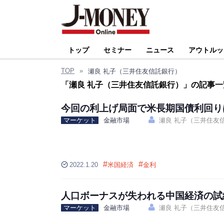
トップ
セミナー
ニュース
アウトルッ
TOP
»
瀬良 礼子（三井住友信託銀行）
「瀬良 礼子（三井住友信託銀行）」
の記事一
今回の利上げ局面で米長期国債利回り
マーケット
金融市場
瀬良 礼子（三井住友
#
#
2022.1.20
米国経済
金利
人口ボーナスが失われる中国経済の試
マーケット
金融市場
瀬良 礼子（三井住友