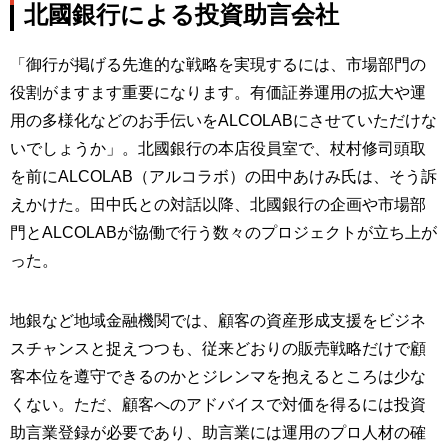
北國銀行による投資助言会社
「御行が掲げる先進的な戦略を実現するには、市場部門の
役割がますます重要になります。有価証券運用の拡大や運
用の多様化などのお手伝いをALCOLABにさせていただけな
いでしょうか」。北國銀行の本店役員室で、杖村修司頭取
を前にALCOLAB（アルコラボ）の田中あけみ氏は、そう訴
えかけた。田中氏との対話以降、北國銀行の企画や市場部
門とALCOLABが協働で行う数々のプロジェクトが立ち上が
った。
地銀など地域金融機関では、顧客の資産形成支援をビジネ
スチャンスと捉えつつも、従来どおりの販売戦略だけで顧
客本位を遵守できるのかとジレンマを抱えるところは少な
くない。ただ、顧客へのアドバイスで対価を得るには投資
助言業登録が必要であり、助言業には運用のプロ人材の確