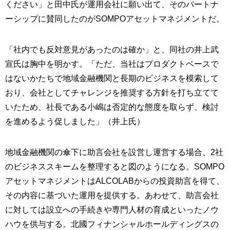
ください」と田中氏が運用会社に願い出て、そのパートナ
ーシップに賛同したのがSOMPOアセットマネジメントだ。
「社内でも反対意見があったのは確か」と、同社の井上武
宣氏は胸中を明かす。「ただ、当社はプロダクトベースで
はないかたちで地域金融機関と長期のビジネスを模索して
おり、会社としてチャレンジを推奨する方針を打ち立てて
いたため、社長である小嶋は否定的な態度を取らず、検討
を進めるよう促しました」（井上氏）
地域金融機関の傘下に助言会社を設営し運営する場合、2社
のビジネススキームを整理すると図のようになる。SOMPO
アセットマネジメントはALCOLABからの投資助言を得て、
その内容に基づいた運用を提供する。あわせて、助言会社
に対しては設立への手続きや専門人材の育成といったノウ
ハウを供与する。北國フィナンシャルホールディングスの