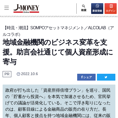
検索
新規登録
ログイン
【時流・潮流】SOMPOアセットマネジメント／ALCOLAB（ア
ルコラボ）
地域金融機関のビジネス変革を支
援。助言会社通じて個人資産形成に
寄与
2022.10.6
PR
シェア
政府が打ち出した「資産所得倍増プラン」を巡り、国民
の「貯蓄から投資へ」を本気で加速させるため、官民挙
げての議論が活発化している。そこで浮き彫りになった
のは、顧客目線による金融商品の販売の在り方だ。長
年、個人顧客と接点を持つ地域金融機関には、従来の販