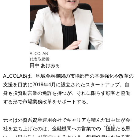
ALCOLAB
代表取締役
田中 あけみ
氏
ALCOLABは、地域金融機関の市場部門の基盤強化や改革の
支援を目的に2019年4月に設立されたスタートアップ。自
身も投資助言業の免許を持つが、それに限らず顧客と協働
する形で市場業務改革をサポートする。
元々は外資系資産運用会社でキャリアを積んだ田中氏が会
じくじ
社を立ち上げたのは、金融機関への営業での「
忸怩
たる思