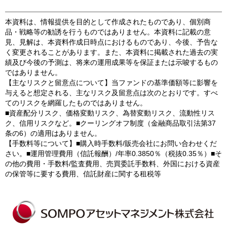
本資料は、情報提供を目的として作成されたものであり、個別商
品・戦略等の勧誘を行うものではありません。本資料に記載の意
見、見解は、本資料作成日時点におけるものであり、今後、予告な
く変更されることがあります。また、本資料に掲載された過去の実
績及び今後の予測は、将来の運用成果等を保証または示唆するもの
ではありません。
【主なリスクと留意点について】当ファンドの基準価額等に影響を
与えると想定される、主なリスク及留意点は次のとおりです。すべ
てのリスクを網羅したものではありません。
■資産配分リスク、価格変動リスク、為替変動リスク、流動性リス
ク、信用リスクなど。■クーリングオフ制度（金融商品取引法第37
条の6）の適用はありません。
【手数料等について】■購入時手数料/販売会社にお問い合わせくだ
さい。■運用管理費用（信託報酬）/年率0.3850％（税抜0.35％）■そ
の他の費用・手数料/監査費用、売買委託手数料、外国における資産
の保管等に要する費用、信託財産に関する租税等