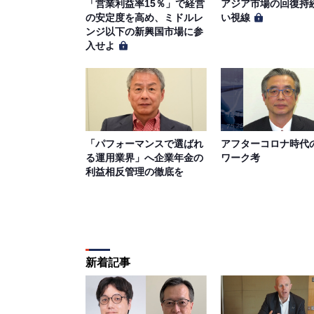
「営業利益率15％」で経営
アジア市場の回復持
の安定度を高め、ミドルレ
い視線
ンジ以下の新興国市場に参
入せよ
「パフォーマンスで選ばれ
アフターコロナ時代
る運用業界」へ企業年金の
ワーク考
利益相反管理の徹底を
新着記事