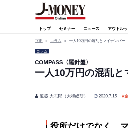
トップ
セミナー
ニュース
アウトルッ
TOP
»
コラム
»
一人10万円の混乱とマイナンバー
コラム
COMPASS〈羅針盤〉
一人10万円の混乱と
道盛 大志郎（大和総研）
2020.7.15
#
役所だけでなく、