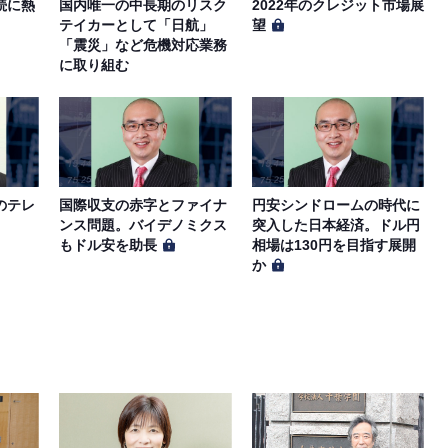
続に熱
国内唯一の中長期のリスク
2022年のクレジット市場展
テイカーとして「日航」
望
「震災」など危機対応業務
に取り組む
のテレ
国際収支の赤字とファイナ
円安シンドロームの時代に
ンス問題。バイデノミクス
突入した日本経済。ドル円
もドル安を助長
相場は130円を目指す展開
か