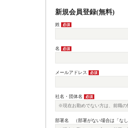
新規会員登録(無料)
姓
必須
名
必須
メールアドレス
必須
社名・団体名
必須
部署名 （部署がない場合は「な