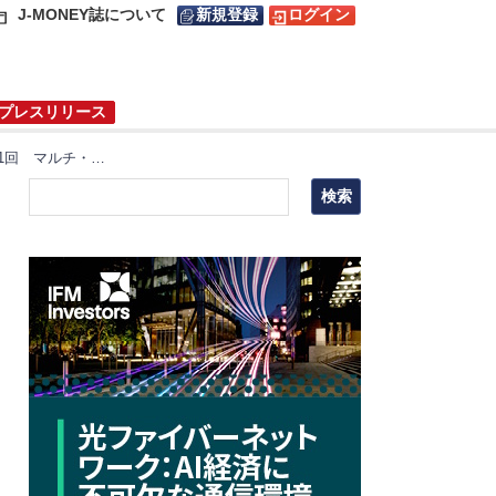
J-MONEY誌について
新規登録
ログイン
プレスリリース
新シリーズ【さらに知りたい勘どころ】第1回 マルチ・アセット運用（前編）