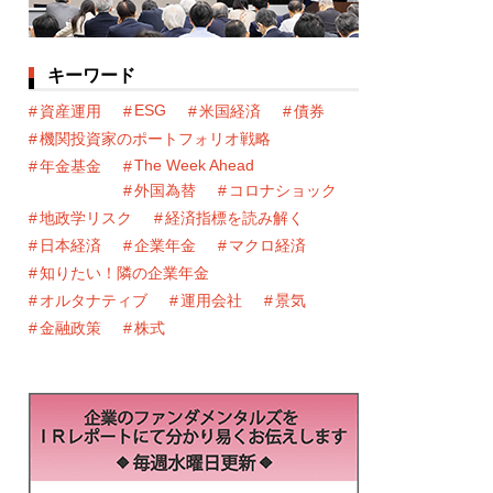
キーワード
ESG
資産運用
米国経済
債券
機関投資家のポートフォリオ戦略
The Week Ahead
年金基金
外国為替
コロナショック
地政学リスク
経済指標を読み解く
日本経済
企業年金
マクロ経済
知りたい！隣の企業年金
オルタナティブ
運用会社
景気
金融政策
株式