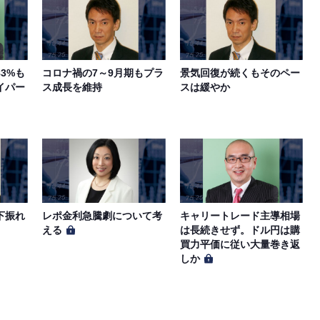
3%も
コロナ禍の7～9月期もプラ
景気回復が続くもそのペー
イパー
ス成長を維持
スは緩やか
下振れ
レポ金利急騰劇について考
キャリートレード主導相場
える
は長続きせず。ドル円は購
買力平価に従い大量巻き返
しか