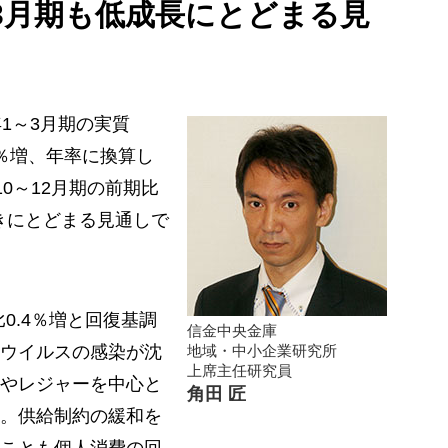
3月期も低成長にとどまる見
年1～3月期の実質
1％増、年率に換算し
10～12月期の前期比
きにとどまる見通しで
比0.4％増と回復基調
信金中央金庫
ウイルスの感染が沈
地域・中小企業研究所
上席主任研究員
やレジャーを中心と
角田 匠
。供給制約の緩和を