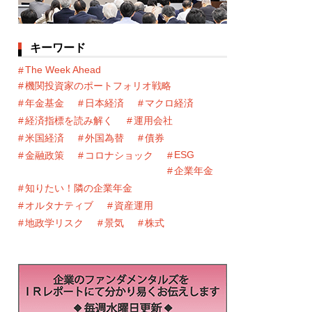
キーワード
The Week Ahead
機関投資家のポートフォリオ戦略
年金基金
日本経済
マクロ経済
経済指標を読み解く
運用会社
米国経済
外国為替
債券
ESG
金融政策
コロナショック
企業年金
知りたい！隣の企業年金
オルタナティブ
資産運用
地政学リスク
景気
株式