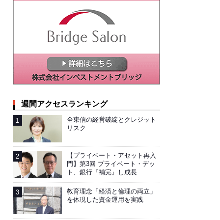
週間アクセスランキング
全東信の経営破綻とクレジット
リスク
【プライベート・アセット再入
門】第3回 プライベート・デッ
ト、銀行『補完』し成長
教育理念「経済と倫理の両立」
を体現した資金運用を実践