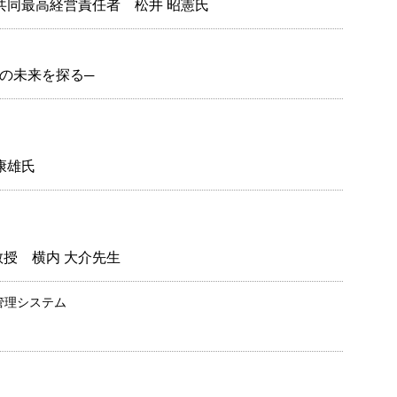
共同最高経営責任者 松井 昭憲氏
の未来を探る─
康雄氏
授 横内 大介先生
管理システム