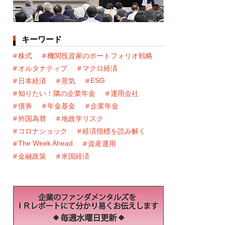
キーワード
株式
機関投資家のポートフォリオ戦略
オルタナティブ
マクロ経済
ESG
日本経済
景気
知りたい！隣の企業年金
運用会社
債券
年金基金
企業年金
外国為替
地政学リスク
コロナショック
経済指標を読み解く
The Week Ahead
資産運用
金融政策
米国経済