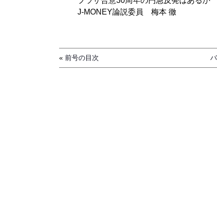
プラザ合意30周年の円急反発はあるか
J-MONEY論説委員 梅本 徹
«
前号の目次
バ