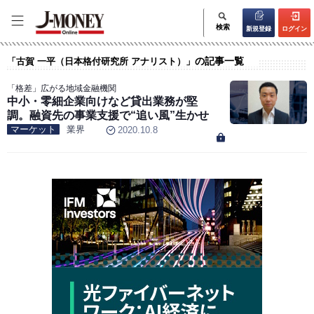
検索
新規登録
ログイン
の記事一覧
「古賀 一平（日本格付研究所 アナリスト）」
「格差」広がる地域金融機関
中小・零細企業向けなど貸出業務が堅
調。融資先の事業支援で“追い風”生かせ
マーケット
業界
2020.10.8