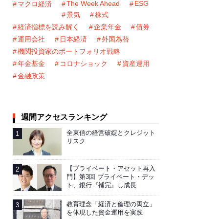
The Week Ahead
ESG
マクロ経済
景気
株式
経済指標を読み解く
企業年金
債券
運用会社
日本経済
外国為替
機関投資家のポートフォリオ戦略
年金基金
コロナショック
資産運用
金融政策
週間アクセスランキング
全東信の経営破綻とクレジット
リスク
【プライベート・アセット再入
門】第3回 プライベート・デッ
ト、銀行『補完』し成長
教育理念「経済と倫理の両立」
を体現した資金運用を実践