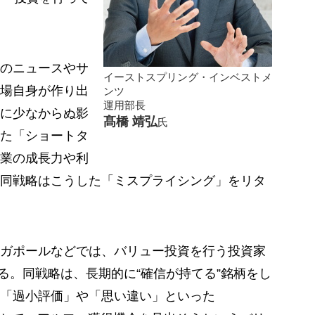
のニュースやサ
イーストスプリング・インベストメ
場自身が作り出
ンツ
運用部長
に少なからぬ影
髙橋 靖弘
氏
た「ショートタ
業の成長力や利
同戦略はこうした「ミスプライシング」をリタ
ガポールなどでは、バリュー投資を行う投資家
と呼んでいる。同戦略は、長期的に“確信が持てる”銘柄をし
「過小評価」や「思い違い」といった