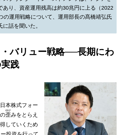
あり、資産運用残高は約30兆円に上る（2022
3つの運用戦略について、運用部長の髙橋靖弘氏
氏に話を聞いた。
・バリュー戦略──長期にわ
の実践
日本株式フォー
ゆが
の
歪
みをとらえ
得していくため
ュー投資を行って