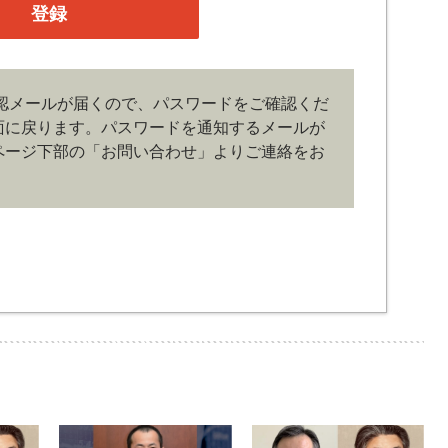
がある場合には、当社は会員登録を拒否もしくは抹消
の管理）
認メールが届くので、パスワードをご確認くだ
、管理は会員の自己責任において行うものとします。
面に戻ります。
パスワードを通知するメールが
ドの第三者への漏洩、利用許諾、貸与、譲渡、名義変
どの行為をしてはならないものとします。ユーザー名
ページ下部の「お問い合わせ」よりご連絡をお
じた損害の責任は、会員が負うものとし、当社は一切
その他の著作物は、当社もしくは著作物の著作者また
。会員は、当社著作物について複製、転用、公衆送
作権、商標権などを侵害する行為を行ってはならない
更）
サイトのサービス停止を行う場合があります。 会員へ