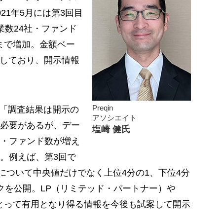
21年5月には第3回目
業数24社・ファンド
本まで増加。金額ベー
ーしており、開示情報
Preqin
、「調査結果は開示の
アソシエイト
必要があるが、デー
塩崎 健氏
・ファンド数が増え
。例えば、第3回で
について中央値だけでなく上位4分の1、下位4分
クを公開。LP（リミテッド・パートナー）や
とって有用となり得る情報を今後も試案して開示