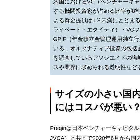
米国におけるVC（ベンチャーキ
する機関投資家が占める比率が8
よる資金提供は1％未満にとどま
ライベート・エクイティ）・VC
GPIF（年金積立金管理運用独立
いる。オルタナティブ投資の包括的な
を調査しているアソシエイトの塩
スや業界に求められる透明性など
サイズの小さい国内
にはコスパが悪い
Preqinは日本ベンチャーキャピタ
JVCA）と共同で2020年6月から