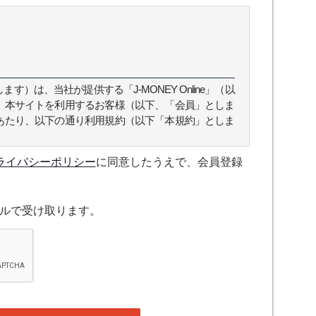
）は、当社が提供する「J-MONEY Online」（以
、本サイトを利用するお客様（以下、「会員」としま
あたり、以下の通り利用規約（以下「本規約」としま
ライバシーポリシー
に同意したうえで、会員登録
スについて規定したものです。
ルで受け取ります。
融機関の役職員、事業会社の経営者・財務担当者、そ
公庁、研究機関などの役職員、もしくは専門家のいず
、登録の申し込みを行うには、当社が入会を承諾した
たものとみなします。なお、申込に際し虚偽の内容が