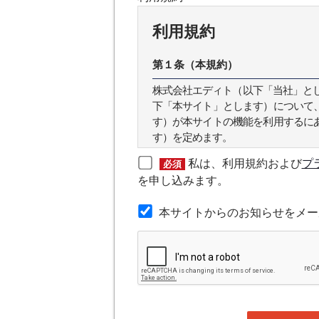
利用規約
第１条（本規約）
株式会社エディト（以下「当社」とします
下「本サイト」とします）について
す）が本サイトの機能を利用するに
す）を定めます。
私は、利用規約および
プ
必須
第２条（本規約の範囲）
を申し込みます。
本規約は本サイトが提供するサービ
本サイトからのお知らせをメー
第３条（会員）
本サイトの会員は、機関投資家や金
の他金融ビジネスに携わる企業や官
れかに該当していることを条件とし
時点で、本会員規約の内容に同意し