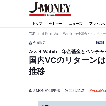
トップ
セミナー
ニュース
アウトルッ
TOP
»
連載
»
Asset Watch 年金基金とベン
会員限定
連載
Asset Watch 年金基金とベ
国内VCのリターン
推移
J-MONEY編集部
2021.11.24
#
AssetWa