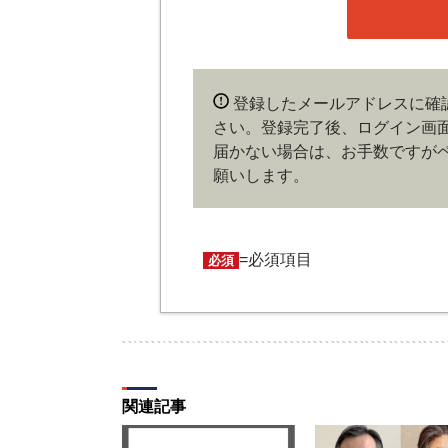
ある場合や本規約に違反するおそれ
することができます。
第４条（ユーザー名とパスワード
登録したメールアドレスに確
ユーザー名およびパスワードの利用
さい。登録完了後、ログイン画
会員は、ユーザー名およびパスワー
更、売買、その他の担保に供するな
届かない場合は、お手数ですが
およびパスワードの使用によって生
願いします。
の責任を負わないものとします。
第５条（著作権）
=必須項目
必須
本サイトに掲載された情報、写真、
は著作権者に帰属するものとします
信、譲渡、翻案および翻訳などの著
ものとします。
第６条（サービス内容の停止・変
関連記事
当社は、一定の予告期間をもって本