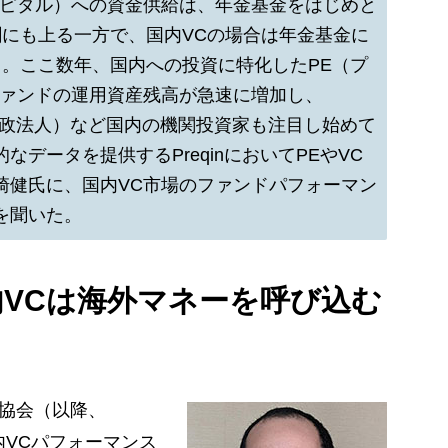
ャピタル）への資金供給は、年金基金をはじめと
割にも上る一方で、国内VCの場合は年金基金に
る。ここ数年、国内への投資に特化したPE（プ
ファンドの運用資産残高が急速に増加し、
行政法人）など国内の機関投資家も注目し始めて
データを提供するPreqinにおいてPEやVC
崎健氏に、国内VC市場のファンドパフォーマン
を聞いた。
VCは海外マネーを呼び込む
？
ル協会（以降、
国内VCパフォーマンス