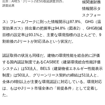
出所：ARES「JリートのESG取組調査2025」
候関連財務
調査結果
情報開示タ
スクフォー
ス）フレームワークに則った情報開示は87.9%、 GHG（温
室効果ガス）排出量の把握率は94.8%（図表2）、GHG削減
目標の設定率は93.1%と、主要な環境指標のほとんどで、9
割前後のJリートが対応済みという状況だ。
認証取得の状況も同様だ。建物の環境性能を総合的に評価
する国内認証制度であるCASBEE（建築環境総合性能評価
システム）は53法人、BELS（建築物省エネルギー性能表示
制度）は50法人、グリーンリース契約の締結は51法人と、
全体の8割以上が主要な環境認証に対応している。環境対応
は、もはやJリート市場全体の「前提条件」として定着し
た。