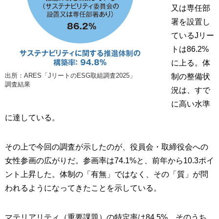
又は専任部
署を設置し
ているJリー
トは86.2%
に上る。体
出所：ARES「JリートのESG取組調査2025」
制の整備状
調査結果
況は、すで
に高い水準
に達している。
その上で今回の調査が示したのが、役員会・取締役会への
女性参画の広がりだ。参画率は74.1%と、前年から10.3ポイ
ント上昇した。体制の「有無」ではなく、その「質」が問
われるようになってきたことを示している。
マテリアリティ（重要課題）の特定率は84.5%、そのうち