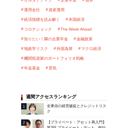
運用会社
資産運用
経済指標を読み解く
米国経済
コロナショック
The Week Ahead
知りたい！隣の企業年金
金融政策
地政学リスク
外国為替
マクロ経済
機関投資家のポートフォリオ戦略
年金基金
景気
週間アクセスランキング
全東信の経営破綻とクレジットリス
ク
【プライベート・アセット再入門】
第3回 プライベート・デット、銀行