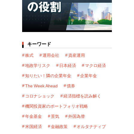
キーワード
株式
運用会社
資産運用
地政学リスク
日本経済
マクロ経済
知りたい！隣の企業年金
企業年金
The Week Ahead
債券
コロナショック
経済指標を読み解く
機関投資家のポートフォリオ戦略
年金基金
景気
外国為替
米国経済
金融政策
オルタナティブ