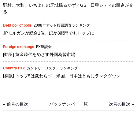
野村、大和、いちよしの牙城揺るがず／GS、日興シティの躍進が光
る
Debt poll of polls
2008年デット投票調査ランキング
JPモルガンが総合1位。ほか3部門でもトップに
Foreign exchange
FX座談会
[翻訳] 黄金時代をめざす外国為替市場
Country risk
カントリーリスク・ランキング
[翻訳] トップ5は変わらず、米国、日本はともにランクダウン
«
前号の目次
バックナンバー一覧
次号の目次
»