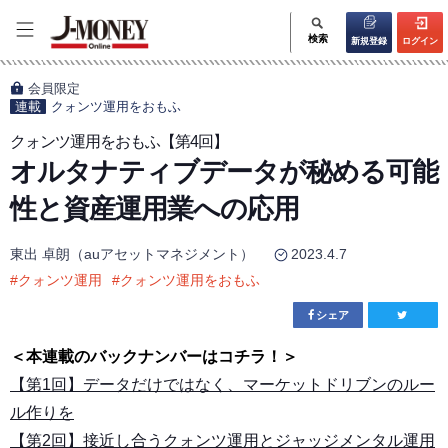
検索
新規登録
ログイン
会員限定
連載
クォンツ運用をおもふ
クォンツ運用をおもふ【第4回】
オルタナティブデータが秘める可能
性と資産運用業への応用
東出 卓朗（auアセットマネジメント）
2023.4.7
#
クォンツ運用
#
クォンツ運用をおもふ
シェア
＜本連載のバックナンバーはコチラ！＞
【第1回】データだけではなく、マーケットドリブンのルー
ル作りを
【第2回】接近し合うクォンツ運用とジャッジメンタル運用