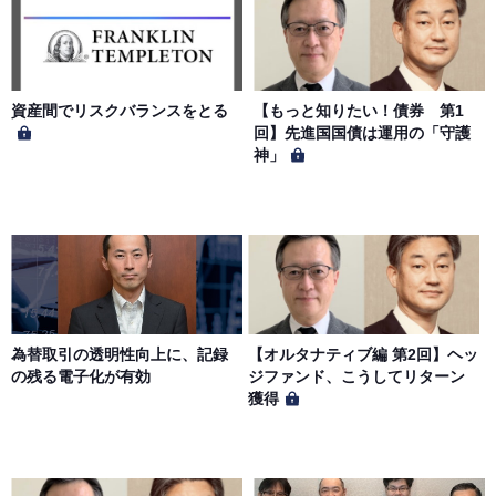
本サイトに掲載された情報、写真、その他の著作物は、当
社もしくは著作物の著作者または著作権者に帰属するもの
とします。会員は、当社著作物について複製、転用、公衆
送信、譲渡、翻案および翻訳などの著作権、商標権などを
侵害する行為を行ってはならないものとします。
資産間でリスクバランスをとる
【もっと知りたい！債券 第1
回】先進国国債は運用の「守護
神」
第６条（サービス内容の停止・変更）
当社は、一定の予告期間をもって本サイトのサービス停止
を行う場合があります。 会員への事前通知、承諾なしに本
サイトのサービス内容を変更する場合があります。
第７条（個人情報の取扱い）
当社は、会員の個人情報を別途オンライン上に掲示する
為替取引の透明性向上に、記録
【オルタナティブ編 第2回】ヘッ
「プライバシーポリシー」に基づき、適切に取り扱うもの
の残る電子化が有効
ジファンド、こうしてリターン
とします。
獲得