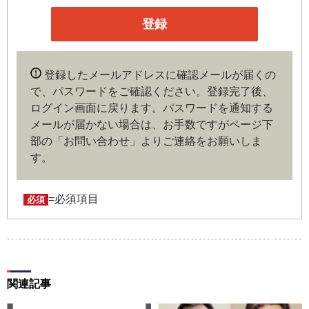
会社の経営者・財務担当者、その他金融ビジネスに携わる
企業や官公庁、研究機関などの役職員、もしくは専門家の
いずれかに該当していることを条件とし、登録の申し込み
を行うには、当社が入会を承諾した時点で、本会員規約の
内容に同意したものとみなします。なお、申込に際し虚偽
登録したメールアドレスに確認メールが届くの
の内容がある場合や本規約に違反するおそれがある場合に
で、パスワードをご確認ください。登録完了後、
は、当社は会員登録を拒否もしくは抹消することができま
ログイン画面に戻ります。
パスワードを通知する
す。
メールが届かない場合は、お手数ですがページ下
部の「お問い合わせ」よりご連絡をお願いしま
第４条（ユーザー名とパスワードの管理）
す。
ユーザー名およびパスワードの利用、管理は会員の自己責
任において行うものとします。会員は、ユーザー名および
パスワードの第三者への漏洩、利用許諾、貸与、譲渡、名
=必須項目
必須
義変更、売買、その他の担保に供するなどの行為をしては
ならないものとします。ユーザー名およびパスワードの使
用によって生じた損害の責任は、会員が負うものとし、当
社は一切の責任を負わないものとします。
関連記事
第５条（著作権）