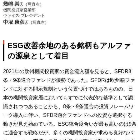
幾嶋 崇
氏（写真右）
機関投資家営業部
ヴァイス プレジデント
中塚 康彦
氏（写真左）
ESG改善余地のある銘柄もアルファ
の源泉として着目
2021年の欧州機関投資家の資金流入額を見ると、SFDR8
条・9条適合ファンドが優勢であった。SFDRは欧州籍ファ
ンドに対する開示規制という位置づけではあるものの、日
本の機関投資家層においてもすでに代表的な基準として認
識されつつあることから、8条・9条適合の投資フレームワ
ーク導入に伴い、SFDR適合ファンドへの投資を選択する
動きが見え始めている。ESG統合度合いが最も高いのは9条
に適合する戦略だが、多くの機関投資家が求める良好なパ