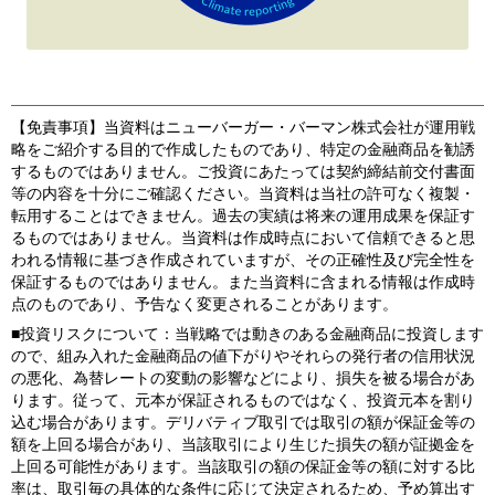
【免責事項】当資料はニューバーガー・バーマン株式会社が運用戦
略をご紹介する目的で作成したものであり、特定の金融商品を勧誘
するものではありません。ご投資にあたっては契約締結前交付書面
等の内容を十分にご確認ください。当資料は当社の許可なく複製・
転用することはできません。過去の実績は将来の運用成果を保証す
るものではありません。当資料は作成時点において信頼できると思
われる情報に基づき作成されていますが、その正確性及び完全性を
保証するものではありません。また当資料に含まれる情報は作成時
点のものであり、予告なく変更されることがあります。
■投資リスクについて：当戦略では動きのある金融商品に投資します
ので、組み入れた金融商品の値下がりやそれらの発行者の信用状況
の悪化、為替レートの変動の影響などにより、損失を被る場合があ
ります。従って、元本が保証されるものではなく、投資元本を割り
込む場合があります。デリバティブ取引では取引の額が保証金等の
額を上回る場合があり、当該取引により生じた損失の額が証拠金を
上回る可能性があります。当該取引の額の保証金等の額に対する比
率は、取引毎の具体的な条件に応じて決定されるため、予め算出す