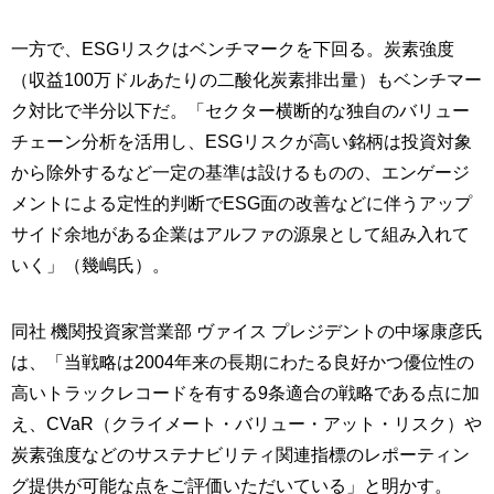
一方で、ESGリスクはベンチマークを下回る。炭素強度
（収益100万ドルあたりの二酸化炭素排出量）もベンチマー
ク対比で半分以下だ。「セクター横断的な独自のバリュー
チェーン分析を活用し、ESGリスクが高い銘柄は投資対象
から除外するなど一定の基準は設けるものの、エンゲージ
メントによる定性的判断でESG面の改善などに伴うアップ
サイド余地がある企業はアルファの源泉として組み入れて
いく」（幾嶋氏）。
同社 機関投資家営業部 ヴァイス プレジデントの中塚康彦氏
は、「当戦略は2004年来の長期にわたる良好かつ優位性の
高いトラックレコードを有する9条適合の戦略である点に加
え、CVaR（クライメート・バリュー・アット・リスク）や
炭素強度などのサステナビリティ関連指標のレポーティン
グ提供が可能な点をご評価いただいている」と明かす。