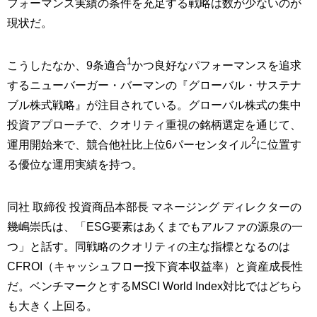
フォーマンス実績の条件を充足する戦略は数が少ないのが
現状だ。
1
こうしたなか、9条適合
かつ良好なパフォーマンスを追求
するニューバーガー・バーマンの『グローバル・サステナ
ブル株式戦略』が注目されている。グローバル株式の集中
投資アプローチで、クオリティ重視の銘柄選定を通じて、
2
運用開始来で、競合他社比上位6パーセンタイル
に位置す
る優位な運用実績を持つ。
同社 取締役 投資商品本部長 マネージング ディレクターの
幾嶋崇氏は、「ESG要素はあくまでもアルファの源泉の一
つ」と話す。同戦略のクオリティの主な指標となるのは
CFROI（キャッシュフロー投下資本収益率）と資産成長性
だ。ベンチマークとするMSCI World Index対比ではどちら
も大きく上回る。