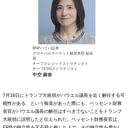
BNPパリバ証券
グローバルマーケット統括本部 副会
長
チーフクレジットストラテジスト
チーフESGストラテジスト
中空 麻奈
7月16日にトランプ大統領がパウエル議長を近く解任する可
能性がある、という報道があった際にも、ベッセント財務
長官がパウエル議長の解任はすべきでないことをトランプ
大統領に説明したと伝えられた。ベッセント財務長官は、
FRBの独立性を宝石箱と称した上で、その独立性を脅かし