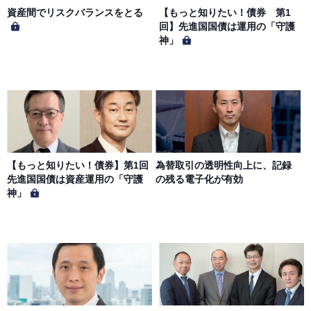
侵害する行為を行ってはならないものとします。
資産間でリスクバランスをとる
【もっと知りたい！債券 第1
回】先進国国債は運用の「守護
神」
第６条（サービス内容の停止・変更）
当社は、一定の予告期間をもって本サイトのサービス停止
を行う場合があります。 会員への事前通知、承諾なしに本
サイトのサービス内容を変更する場合があります。
第７条（個人情報の取扱い）
当社は、会員の個人情報を別途オンライン上に掲示する
【もっと知りたい！債券】第1回
為替取引の透明性向上に、記録
「プライバシーポリシー」に基づき、適切に取り扱うもの
先進国国債は資産運用の「守護
の残る電子化が有効
とします。
神」