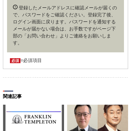
内容に同意したものとみなします。なお、申込に際し虚偽
登録したメールアドレスに確認メールが届くの
の内容がある場合や本規約に違反するおそれがある場合に
で、パスワードをご確認ください。登録完了後、
は、当社は会員登録を拒否もしくは抹消することができま
ログイン画面に戻ります。
パスワードを通知する
す。
メールが届かない場合は、お手数ですがページ下
部の「お問い合わせ」よりご連絡をお願いしま
第４条（ユーザー名とパスワードの管理）
す。
ユーザー名およびパスワードの利用、管理は会員の自己責
任において行うものとします。会員は、ユーザー名および
パスワードの第三者への漏洩、利用許諾、貸与、譲渡、名
=必須項目
必須
義変更、売買、その他の担保に供するなどの行為をしては
ならないものとします。ユーザー名およびパスワードの使
用によって生じた損害の責任は、会員が負うものとし、当
社は一切の責任を負わないものとします。
関連記事
第５条（著作権）
本サイトに掲載された情報、写真、その他の著作物は、当
社もしくは著作物の著作者または著作権者に帰属するもの
とします。会員は、当社著作物について複製、転用、公衆
送信、譲渡、翻案および翻訳などの著作権、商標権などを