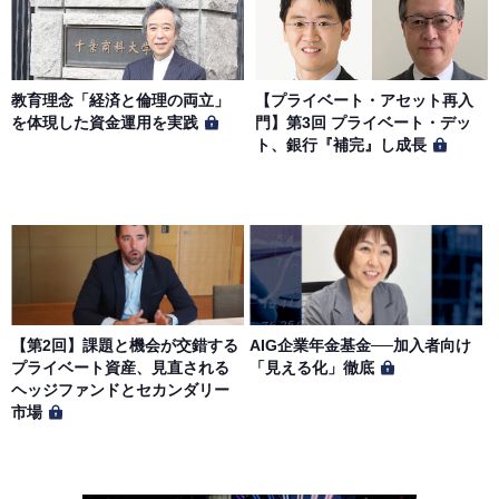
教育理念「経済と倫理の両立」
【プライベート・アセット再入
を体現した資金運用を実践
門】第3回 プライベート・デッ
ト、銀行『補完』し成長
【第2回】課題と機会が交錯する
AIG企業年金基金──加入者向け
プライベート資産、見直される
「見える化」徹底
ヘッジファンドとセカンダリー
市場