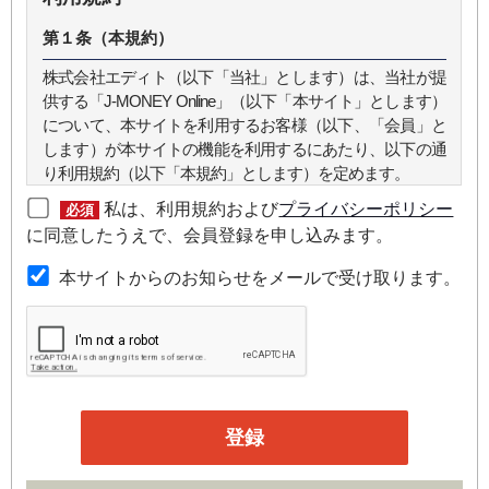
第１条（本規約）
株式会社エディト（以下「当社」とします）は、当社が提
供する「J-MONEY Online」（以下「本サイト」とします）
について、本サイトを利用するお客様（以下、「会員」と
します）が本サイトの機能を利用するにあたり、以下の通
り利用規約（以下「本規約」とします）を定めます。
私は、利用規約および
プライバシーポリシー
必須
第２条（本規約の範囲）
に同意したうえで、会員登録を申し込みます。
本規約は本サイトが提供するサービスについて規定したも
本サイトからのお知らせをメールで受け取ります。
のです。
第３条（会員）
本サイトの会員は、機関投資家や金融機関の役職員、事業
会社の経営者・財務担当者、その他金融ビジネスに携わる
企業や官公庁、研究機関などの役職員、もしくは専門家の
いずれかに該当していることを条件とし、登録の申し込み
を行うには、当社が入会を承諾した時点で、本会員規約の