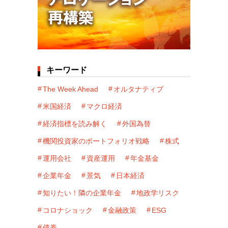
キーワード
The Week Ahead
オルタナティブ
米国経済
マクロ経済
経済指標を読み解く
外国為替
機関投資家のポートフォリオ戦略
株式
運用会社
資産運用
年金基金
企業年金
景気
日本経済
知りたい！隣の企業年金
地政学リスク
コロナショック
金融政策
ESG
債券