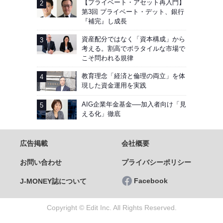
【プライベート・アセット再入門】
第3回 プライベート・デット、銀行
『補完』し成長
資産配分ではなく「資本構成」から
考える。割高でボラタイルな市場で
こそ問われる規律
教育理念「経済と倫理の両立」を体
現した資金運用を実践
AIG企業年金基金──加入者向け「見
える化」徹底
広告掲載
会社概要
お問い合わせ
プライバシーポリシー
Facebook
J-MONEY誌について
Copyright © Edit Inc. All Rights Reserved.