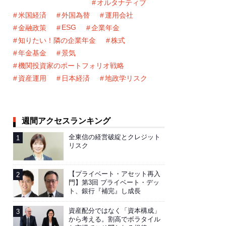
オルタナティブ
米国経済
外国為替
運用会社
ESG
金融政策
企業年金
知りたい！隣の企業年金
株式
年金基金
景気
機関投資家のポートフォリオ戦略
資産運用
日本経済
地政学リスク
週間アクセスランキング
全東信の経営破綻とクレジット
リスク
【プライベート・アセット再入
門】第3回 プライベート・デッ
ト、銀行『補完』し成長
資産配分ではなく「資本構成」
から考える。割高でボラタイル