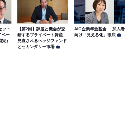
セット
【第2回】課題と機会が交
AIG企業年金基金──加入者
イベー
錯するプライベート資産、
向け「見える化」徹底
補完』
見直されるヘッジファンド
とセカンダリー市場