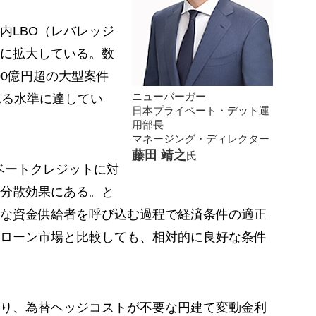
内LBO（レバレッジ
に拡大している。数
00億円超の大型案件
ニューバーガー
れる水準に達してい
日本プライベート・デット運
用部長
マネージング・ディレクター
藤田 靖之
氏
ベートクレジットに対
分散効果にある。と
な資金供給者を呼び込む過程で経済条件の適正
トローン市場と比較しても、相対的に良好な条件
り、為替ヘッジコストが不要な円建て変動金利