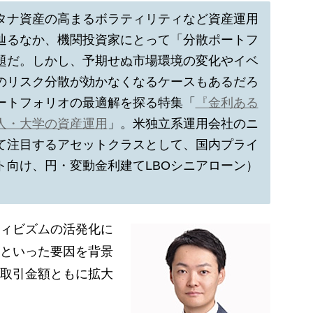
タナ資産の高まるボラティリティなど資産運用
辿るなか、機関投資家にとって「分散ポートフ
題だ。しかし、予期せぬ市場環境の変化やイベ
のリスク分散が効かなくなるケースもあるだろ
ートフォリオの最適解を探る特集「
『金利ある
人・大学の資産運用
」。米独立系運用会社のニ
て注目するアセットクラスとして、国内プライ
ト向け、円・変動金利建てLBOシニアローン）
ィビズムの活発化に
といった要因を背景
取引金額ともに拡大