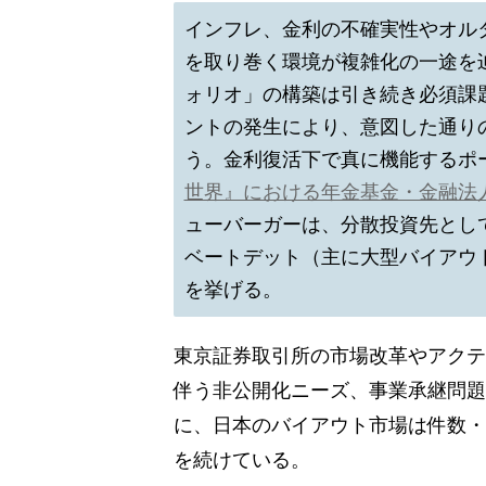
インフレ、金利の不確実性やオル
を取り巻く環境が複雑化の一途を
ォリオ」の構築は引き続き必須課
ントの発生により、意図した通り
う。金利復活下で真に機能するポ
世界』における年金基金・金融法
ューバーガーは、分散投資先とし
ベートデット（主に大型バイアウ
を挙げる。
東京証券取引所の市場改革やアクテ
伴う非公開化ニーズ、事業承継問題
に、日本のバイアウト市場は件数・
を続けている。