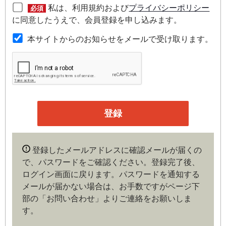
私は、利用規約および
プライバシーポリシー
必須
第２条（本規約の範囲）
に同意したうえで、会員登録を申し込みます。
本規約は本サイトが提供するサービスについて規定したも
本サイトからのお知らせをメールで受け取ります。
のです。
第３条（会員）
本サイトの会員は、機関投資家や金融機関の役職員、事業
会社の経営者・財務担当者、その他金融ビジネスに携わる
企業や官公庁、研究機関などの役職員、もしくは専門家の
いずれかに該当していることを条件とし、登録の申し込み
を行うには、当社が入会を承諾した時点で、本会員規約の
内容に同意したものとみなします。なお、申込に際し虚偽
登録したメールアドレスに確認メールが届くの
の内容がある場合や本規約に違反するおそれがある場合に
で、パスワードをご確認ください。登録完了後、
は、当社は会員登録を拒否もしくは抹消することができま
ログイン画面に戻ります。
パスワードを通知する
す。
メールが届かない場合は、お手数ですがページ下
部の「お問い合わせ」よりご連絡をお願いしま
第４条（ユーザー名とパスワードの管理）
す。
ユーザー名およびパスワードの利用、管理は会員の自己責