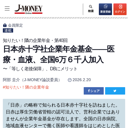
検索
新規登録
ログイン
会員限定
連載
知りたい！隣の企業年金・第40回
日本赤十字社企業年金基金——医
療・血液、全国6万６千人加入
〜「等しく老後保障」、DBにメリット
阿部 圭介（J-MONEY論説委員）
2026.2.20
#
知りたい！隣の企業年金
シェア
「日赤」の略称で知られる日本赤十字社を訪ねました。
日赤は厚生労働省管轄の認可法人で、営利企業ではあり
ませんが企業年金基金が存在します。全国の日赤病院、
地域血液センターで働く医師や看護師をはじめとした医