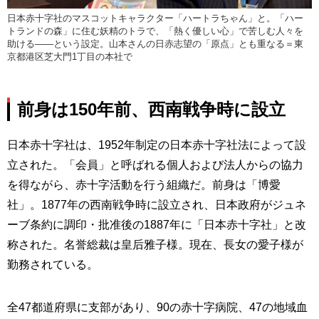
日本赤十字社のマスコットキャラクター「ハートラちゃん」と。「ハー
トランドの森」に住む妖精のトラで、「熱く優しい心」で苦しむ人々を
助ける――という設定。山本さんの日赤志望の「原点」とも重なる＝東
京都港区芝大門1丁目の本社で
前身は150年前、西南戦争時に設立
日本赤十字社は、1952年制定の日本赤十字社法によって設
立された。「会員」と呼ばれる個人および法人からの協力
を得ながら、赤十字活動を行う組織だ。前身は「博愛
社」。1877年の西南戦争時に設立され、日本政府がジュネ
ーブ条約に調印・批准後の1887年に「日本赤十字社」と改
称された。名誉総裁は皇后雅子様。現在、長女の愛子様が
勤務されている。
全47都道府県に支部があり、90の赤十字病院、47の地域血