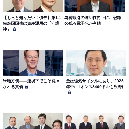
第７条（個人情報の取扱い）
当社は、会員の個人情報を別途オンライン上に掲示する
【もっと知りたい！債券】第1回
為替取引の透明性向上に、記録
「プライバシーポリシー」に基づき、適切に取り扱うもの
先進国国債は資産運用の「守護
の残る電子化が有効
とします。
神」
米地方債——逆境下でこそ発揮
金は強気サイクルにあり、2025
される真価
年中に1オンス3400ドルも視野に