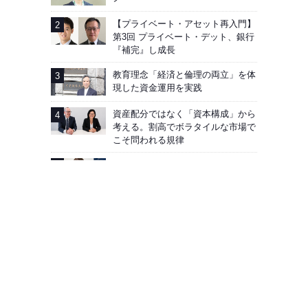
【プライベート・アセット再入門】
第3回 プライベート・デット、銀行
『補完』し成長
教育理念「経済と倫理の両立」を体
現した資金運用を実践
資産配分ではなく「資本構成」から
考える。割高でボラタイルな市場で
こそ問われる規律
AIG企業年金基金──加入者向け「見
える化」徹底
広告掲載
会社概要
お問い合わせ
プライバシーポリシー
Facebook
J-MONEY誌について
Copyright © Edit Inc. All Rights Reserved.