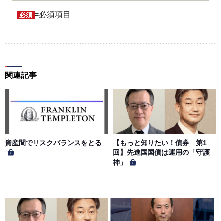
任において行うものとします。会員は、ユーザー名および
パスワードの第三者への漏洩、利用許諾、貸与、譲渡、名
=必須項目
必須
義変更、売買、その他の担保に供するなどの行為をしては
ならないものとします。ユーザー名およびパスワードの使
用によって生じた損害の責任は、会員が負うものとし、当
社は一切の責任を負わないものとします。
関連記事
第５条（著作権）
本サイトに掲載された情報、写真、その他の著作物は、当
社もしくは著作物の著作者または著作権者に帰属するもの
とします。会員は、当社著作物について複製、転用、公衆
送信、譲渡、翻案および翻訳などの著作権、商標権などを
侵害する行為を行ってはならないものとします。
資産間でリスクバランスをとる
【もっと知りたい！債券 第1
回】先進国国債は運用の「守護
神」
第６条（サービス内容の停止・変更）
当社は、一定の予告期間をもって本サイトのサービス停止
を行う場合があります。 会員への事前通知、承諾なしに本
サイトのサービス内容を変更する場合があります。