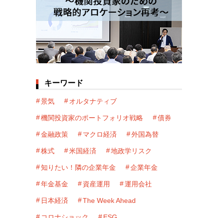
キーワード
景気
オルタナティブ
機関投資家のポートフォリオ戦略
債券
金融政策
マクロ経済
外国為替
株式
米国経済
地政学リスク
知りたい！隣の企業年金
企業年金
年金基金
資産運用
運用会社
日本経済
The Week Ahead
コロナショック
ESG