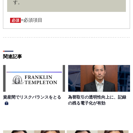
す。
ユーザー名およびパスワードの利用、管理は会員の自己責
任において行うものとします。会員は、ユーザー名および
パスワードの第三者への漏洩、利用許諾、貸与、譲渡、名
=必須項目
必須
義変更、売買、その他の担保に供するなどの行為をしては
ならないものとします。ユーザー名およびパスワードの使
用によって生じた損害の責任は、会員が負うものとし、当
社は一切の責任を負わないものとします。
関連記事
第５条（著作権）
本サイトに掲載された情報、写真、その他の著作物は、当
社もしくは著作物の著作者または著作権者に帰属するもの
とします。会員は、当社著作物について複製、転用、公衆
送信、譲渡、翻案および翻訳などの著作権、商標権などを
侵害する行為を行ってはならないものとします。
資産間でリスクバランスをとる
為替取引の透明性向上に、記録
の残る電子化が有効
第６条（サービス内容の停止・変更）
当社は、一定の予告期間をもって本サイトのサービス停止
を行う場合があります。 会員への事前通知、承諾なしに本