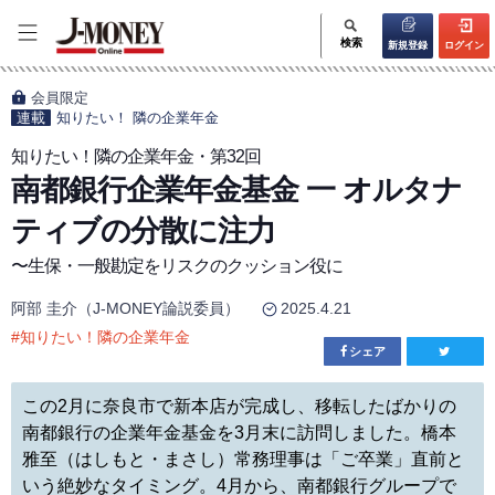
検索
新規登録
ログイン
会員限定
連載
知りたい！ 隣の企業年金
知りたい！隣の企業年金・第32回
南都銀行企業年金基金 一 オルタナ
ティブの分散に注力
〜生保・一般勘定をリスクのクッション役に
阿部 圭介（J-MONEY論説委員）
2025.4.21
#
知りたい！隣の企業年金
シェア
この2月に奈良市で新本店が完成し、移転したばかりの
南都銀行の企業年金基金を3月末に訪問しました。橋本
雅至（はしもと・まさし）常務理事は「ご卒業」直前と
いう絶妙なタイミング。4月から、南都銀行グループで