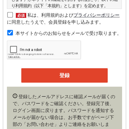
り利用規約（以下「本規約」とします）を定めます。
私は、利用規約および
プライバシーポリシー
必須
第２条（本規約の範囲）
に同意したうえで、会員登録を申し込みます。
本規約は本サイトが提供するサービスについて規定したも
本サイトからのお知らせをメールで受け取ります。
のです。
第３条（会員）
本サイトの会員は、機関投資家や金融機関の役職員、事業
会社の経営者・財務担当者、その他金融ビジネスに携わる
企業や官公庁、研究機関などの役職員、もしくは専門家の
いずれかに該当していることを条件とし、登録の申し込み
を行うには、当社が入会を承諾した時点で、本会員規約の
内容に同意したものとみなします。なお、申込に際し虚偽
登録したメールアドレスに確認メールが届くの
の内容がある場合や本規約に違反するおそれがある場合に
で、パスワードをご確認ください。登録完了後、
は、当社は会員登録を拒否もしくは抹消することができま
ログイン画面に戻ります。
パスワードを通知する
す。
メールが届かない場合は、お手数ですがページ下
部の「お問い合わせ」よりご連絡をお願いしま
第４条（ユーザー名とパスワードの管理）