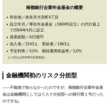
南都銀行企業年金基金の概要
所在地／奈良市大宮町4丁目
設立年月／厚生年金基金（1969年設立）の代行返上
で2004年4月に設立
資産総額／422億円
加入者／2243人 受給者／1963人
予定利率／3.0% 期待運用収益率／3.0%
（いずれも2024年3月末現在）
金融機関初のリスク分担型
不勉強で知らなかったのですが、南都銀行企業年金基
金は金融機関としてはリスク分担型への移行第１号だった
のですね。