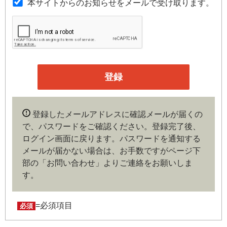
本サイトからのお知らせをメールで受け取ります。
のです。
第３条（会員）
本サイトの会員は、機関投資家や金融機関の役職員、事業
会社の経営者・財務担当者、その他金融ビジネスに携わる
企業や官公庁、研究機関などの役職員、もしくは専門家の
いずれかに該当していることを条件とし、登録の申し込み
を行うには、当社が入会を承諾した時点で、本会員規約の
内容に同意したものとみなします。なお、申込に際し虚偽
登録したメールアドレスに確認メールが届くの
の内容がある場合や本規約に違反するおそれがある場合に
で、パスワードをご確認ください。登録完了後、
は、当社は会員登録を拒否もしくは抹消することができま
ログイン画面に戻ります。
パスワードを通知する
す。
メールが届かない場合は、お手数ですがページ下
部の「お問い合わせ」よりご連絡をお願いしま
第４条（ユーザー名とパスワードの管理）
す。
ユーザー名およびパスワードの利用、管理は会員の自己責
任において行うものとします。会員は、ユーザー名および
パスワードの第三者への漏洩、利用許諾、貸与、譲渡、名
=必須項目
必須
義変更、売買、その他の担保に供するなどの行為をしては
ならないものとします。ユーザー名およびパスワードの使