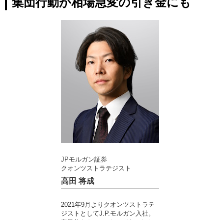
集団行動が相場急変の引き金にも
JPモルガン証券
クオンツストラテジスト
高田 将成
2021年9月よりクオンツストラテ
ジストとしてJ.P.モルガン入社。