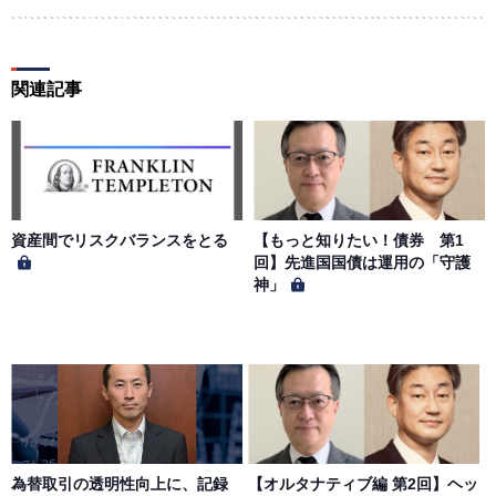
用によって生じた損害の責任は、会員が負うものとし、当
社は一切の責任を負わないものとします。
関連記事
第５条（著作権）
本サイトに掲載された情報、写真、その他の著作物は、当
社もしくは著作物の著作者または著作権者に帰属するもの
とします。会員は、当社著作物について複製、転用、公衆
送信、譲渡、翻案および翻訳などの著作権、商標権などを
侵害する行為を行ってはならないものとします。
資産間でリスクバランスをとる
【もっと知りたい！債券 第1
回】先進国国債は運用の「守護
神」
第６条（サービス内容の停止・変更）
当社は、一定の予告期間をもって本サイトのサービス停止
を行う場合があります。 会員への事前通知、承諾なしに本
サイトのサービス内容を変更する場合があります。
第７条（個人情報の取扱い）
当社は、会員の個人情報を別途オンライン上に掲示する
為替取引の透明性向上に、記録
【オルタナティブ編 第2回】ヘッ