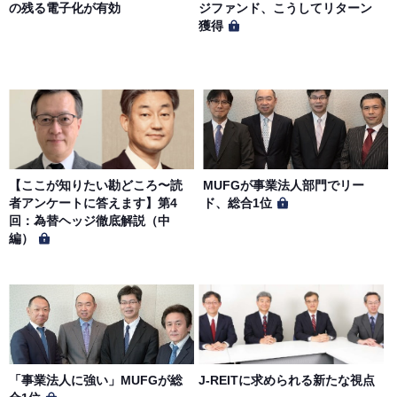
「プライバシーポリシー」に基づき、適切に取り扱うもの
の残る電子化が有効
ジファンド、こうしてリターン
とします。
獲得
【ここが知りたい勘どころ〜読
MUFGが事業法人部門でリー
者アンケートに答えます】第4
ド、総合1位
回：為替ヘッジ徹底解説（中
編）
「事業法人に強い」MUFGが総
J-REITに求められる新たな視点