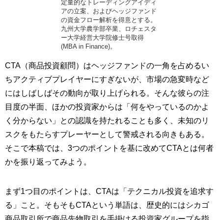
定量的なトレーディングアイディ
アの立案、およびヘッジファンド
の資金フロー解析を得意とする。
九州大学農学部卒業、ロチェスタ
ー大学経営大学院修士号取得
(MBA in Finance)。
CTA（商品投資顧問）はヘッジファンドの一角を占めるい
ちアクティブプレイヤーにすぎないが、市場の急変時など
にはしばしばその動向が取り上げられる。そんな彼らの注
目度の半面、ほかの投資家からは「何をやっているのかよ
く分からない」との認識を持たれることも多く、未知のリ
スクをもたらすプレーヤーとして警戒される向きもある。
そこで本稿では、3つのポイントを基に改めてCTAとは何者
かを振り返ってみよう。
まず1つ目のポイントは、CTAは「テクニカル投資を追求す
る」こと。そもそもCTAという単語は、歴史的にはシカゴ
商品取引所で商品先物取引を手掛ける投資家グループを指