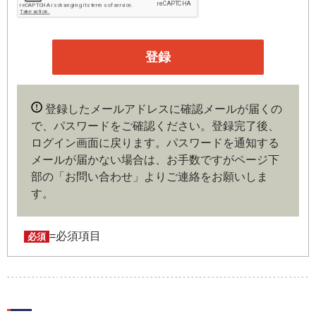
本サイトの会員は、機関投資家や金融機関の役職員、事業
会社の経営者・財務担当者、その他金融ビジネスに携わる
企業や官公庁、研究機関などの役職員、もしくは専門家の
いずれかに該当していることを条件とし、登録の申し込み
を行うには、当社が入会を承諾した時点で、本会員規約の
内容に同意したものとみなします。なお、申込に際し虚偽
登録したメールアドレスに確認メールが届くの
の内容がある場合や本規約に違反するおそれがある場合に
で、パスワードをご確認ください。登録完了後、
は、当社は会員登録を拒否もしくは抹消することができま
ログイン画面に戻ります。
パスワードを通知する
す。
メールが届かない場合は、お手数ですがページ下
部の「お問い合わせ」よりご連絡をお願いしま
第４条（ユーザー名とパスワードの管理）
す。
ユーザー名およびパスワードの利用、管理は会員の自己責
任において行うものとします。会員は、ユーザー名および
パスワードの第三者への漏洩、利用許諾、貸与、譲渡、名
=必須項目
必須
義変更、売買、その他の担保に供するなどの行為をしては
ならないものとします。ユーザー名およびパスワードの使
用によって生じた損害の責任は、会員が負うものとし、当
社は一切の責任を負わないものとします。