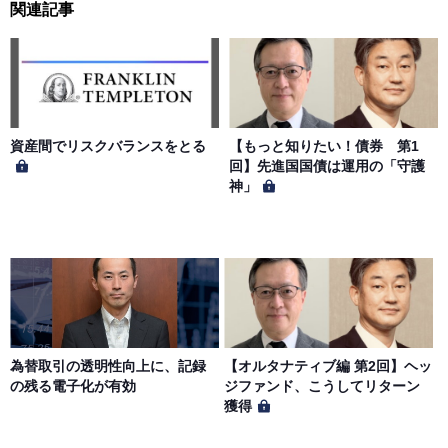
関連記事
第５条（著作権）
本サイトに掲載された情報、写真、その他の著作物は、当
社もしくは著作物の著作者または著作権者に帰属するもの
とします。会員は、当社著作物について複製、転用、公衆
送信、譲渡、翻案および翻訳などの著作権、商標権などを
侵害する行為を行ってはならないものとします。
資産間でリスクバランスをとる
【もっと知りたい！債券 第1
回】先進国国債は運用の「守護
神」
第６条（サービス内容の停止・変更）
当社は、一定の予告期間をもって本サイトのサービス停止
を行う場合があります。 会員への事前通知、承諾なしに本
サイトのサービス内容を変更する場合があります。
第７条（個人情報の取扱い）
当社は、会員の個人情報を別途オンライン上に掲示する
為替取引の透明性向上に、記録
【オルタナティブ編 第2回】ヘッ
「プライバシーポリシー」に基づき、適切に取り扱うもの
の残る電子化が有効
ジファンド、こうしてリターン
とします。
獲得