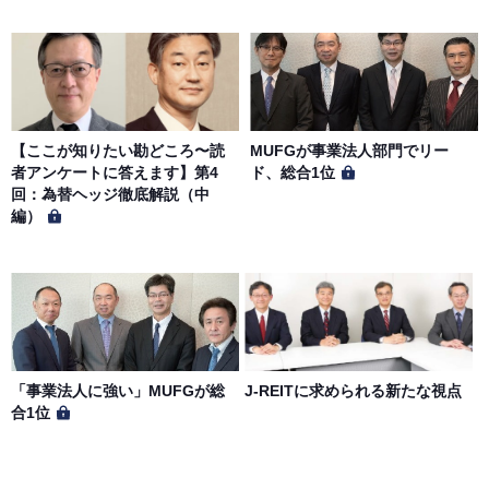
【ここが知りたい勘どころ〜読
MUFGが事業法人部門でリー
者アンケートに答えます】第4
ド、総合1位
回：為替ヘッジ徹底解説（中
編）
「事業法人に強い」MUFGが総
J-REITに求められる新たな視点
合1位