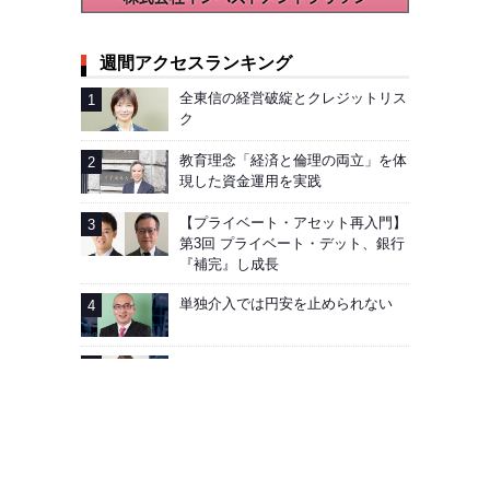
週間アクセスランキング
全東信の経営破綻とクレジットリス
ク
教育理念「経済と倫理の両立」を体
現した資金運用を実践
【プライベート・アセット再入門】
第3回 プライベート・デット、銀行
『補完』し成長
単独介入では円安を止められない
AIG企業年金基金──加入者向け「見
える化」徹底
広告掲載
会社概要