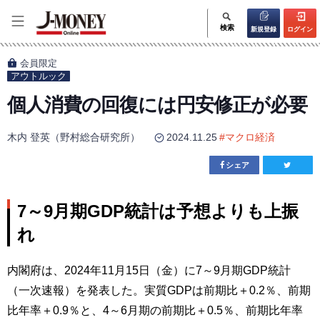
検索
新規登録
ログイン
会員限定
アウトルック
個人消費の回復には円安修正が必要
木内 登英（野村総合研究所）
2024.11.25
#
マクロ経済
シェア
7～9月期GDP統計は予想よりも上振
れ
内閣府は、2024年11月15日（金）に7～9月期GDP統計
（一次速報）を発表した。実質GDPは前期比＋0.2％、前期
比年率＋0.9％と、4～6月期の前期比＋0.5％、前期比年率