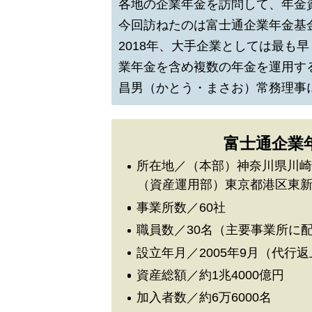
各地の企業年金を訪問して、年金
今回訪ねたのは富士通企業年金基
2018年、大手企業としては最も
業年金を含め複数の年金を運用す
昌男（かとう・まさお）常務理事
富士通企業
所在地／（本部）神奈川県川
（資産運用部）東京都港区東
事業所数／60社
職員数／30名（主要事業所に
設立年月／2005年9月（代行
資産総額／約1兆4000億円
加入者数／約6万6000名