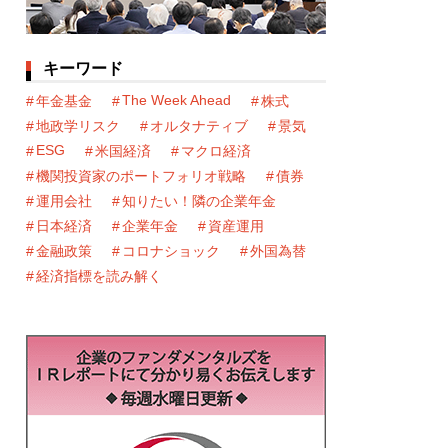
キーワード
The Week Ahead
年金基金
株式
地政学リスク
オルタナティブ
景気
ESG
米国経済
マクロ経済
機関投資家のポートフォリオ戦略
債券
運用会社
知りたい！隣の企業年金
日本経済
企業年金
資産運用
金融政策
コロナショック
外国為替
経済指標を読み解く