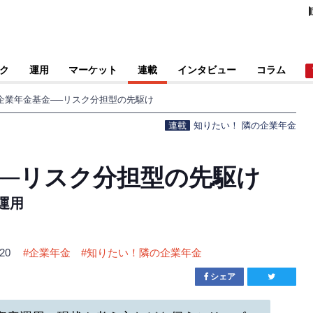
ク
運用
マーケット
連載
インタビュー
コラム
企業年金基金──リスク分担型の先駆け
連載
知りたい！ 隣の企業年金
──リスク分担型の先駆け
運用
.20
#
企業年金
#
知りたい！隣の企業年金
シェア