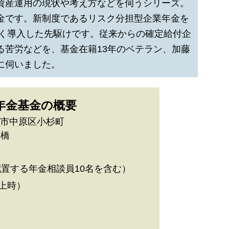
資産運用の現状や考え方などを伺うシリーズ。
金です。新制度であるリスク分担型企業年金を
早く導入した先駆けです。従来からの確定給付企
る苦労などを、基金在籍13年のベテラン、加藤
に伺いました。
年金基金の概要
崎市中原区小杉町
新橋
配置する年金相談員10名を含む）
返上時）