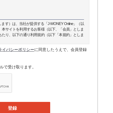
）は、当社が提供する「J-MONEY Online」（以
、本サイトを利用するお客様（以下、「会員」としま
あたり、以下の通り利用規約（以下「本規約」としま
ライバシーポリシー
に同意したうえで、会員登録
スについて規定したものです。
ルで受け取ります。
融機関の役職員、事業会社の経営者・財務担当者、そ
公庁、研究機関などの役職員、もしくは専門家のいず
、登録の申し込みを行うには、当社が入会を承諾した
たものとみなします。なお、申込に際し虚偽の内容が
がある場合には、当社は会員登録を拒否もしくは抹消