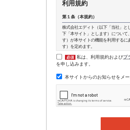
利用規約
第１条（本規約）
株式会社エディト（以下「当社」とします
下「本サイト」とします）について
す）が本サイトの機能を利用するに
す）を定めます。
私は、利用規約および
プ
必須
第２条（本規約の範囲）
を申し込みます。
本規約は本サイトが提供するサービ
本サイトからのお知らせをメー
第３条（会員）
本サイトの会員は、機関投資家や金
の他金融ビジネスに携わる企業や官
れかに該当していることを条件とし
時点で、本会員規約の内容に同意し
ある場合や本規約に違反するおそれ
することができます。